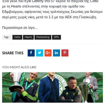
Ένα γκολ του
Kyle
Lafferty
στο
57’
έκρινε το παιχνίδι της
Celtic
με τη
Hearts
στέλνοντας στην κορυφή την ομάδα του
Εδιμβούργου, αφήνοντας τους τριλπούχους Σκωτίας για δεύτερο
σερί ματς χωρίς νίκη, μετά το 1-1 με την ΑΕΚ στη Γλασκώβη.
Περισσότερα σε λίγο…
Tags :
Celtic
Hearts
Premiership
SPFL
SHARE THIS
YOU MIGHT ALSO LIKE