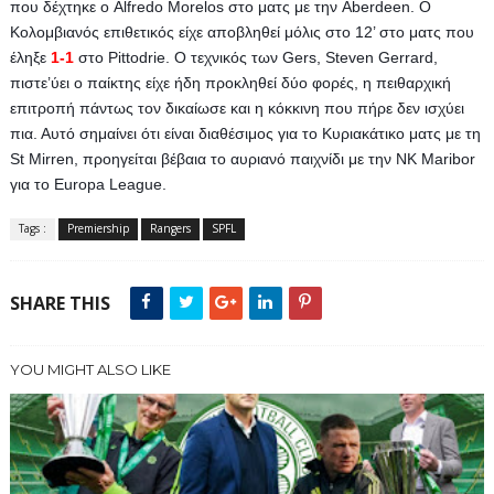
που δέχτηκε ο Alfredo Morelos στο ματς με την Aberdeen. Ο 
Κολομβιανός επιθετικός είχε αποβληθεί μόλις στο 12’ στο ματς που 
έληξε 
1-1
 στο Pittodrie. O τεχνικός των Gers, Steven Gerrard, 
πιστε’ύει ο παίκτης είχε ήδη προκληθεί δύο φορές, η πειθαρχική 
επιτροπή πάντως τον δικαίωσε και η κόκκινη που πήρε δεν ισχύει 
πια. Αυτό σημαίνει ότι είναι διαθέσιμος για το Κυριακάτικο ματς με τη 
St Mirren, προηγείται βέβαια το αυριανό παιχνίδι με την NK Maribor 
για το Europa League.
Tags :
Premiership
Rangers
SPFL
SHARE THIS
YOU MIGHT ALSO LIKE