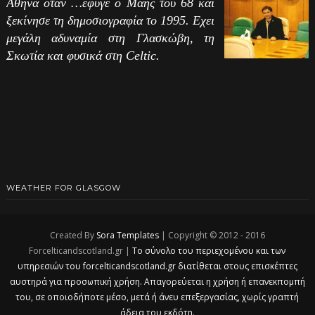
Αθήνα όταν …έφυγε ο Μάης του 68 και
ξεκίνησε τη δημοσιογραφία το 1995. Εχει
μεγάλη αδυναμία στη Γλασκώβη, τη
Σκωτία και φυσικά στη Celtic.
WEATHER FOR GLASGOW
Created By
Sora Templates
| Copyright © 2012 - 2016
Forcelticandscotland.gr |
Το σύνολο του περιεχομένου και των
υπηρεσιών του forcelticandscotland.gr διατίθεται στους επισκέπτες
αυστηρά για προσωπική χρήση. Απαγορεύεται η χρήση ή επανεκπομπή
του, σε οποιοδήποτε μέσο, μετά ή άνευ επεξεργασίας, χωρίς γραπτή
άδεια του εκδότη.