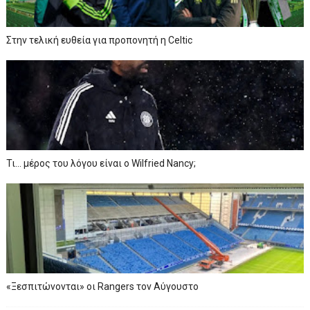
Στην τελική ευθεία για προπονητή η Celtic
Τι… μέρος του λόγου είναι ο Wilfried Nancy;
«Ξεσπιτώνονται» οι Rangers τον Αύγουστο