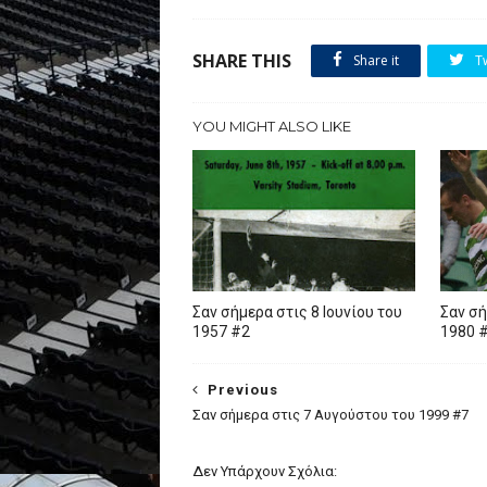
SHARE THIS
Share it
T
YOU MIGHT ALSO LIKE
Σαν σήμερα στις 8 Ιουνίου του
Σαν σή
1957 #2
1980 
Previous
Σαν σήμερα στις 7 Αυγούστου του 1999 #7
Δεν Υπάρχουν Σχόλια: