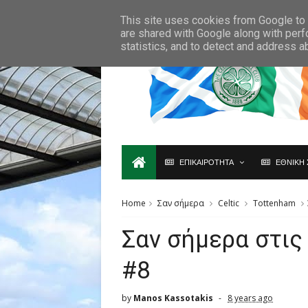
Ο,ΤΙ ΑΦΟΡΑ ΤΗ ΣΚΩΤΙΑ ΘΑ ΤΟ ΒΡΕΙΣ ΜΟΝΟ ΕΔΩ...
This site uses cookies from Google to d
are shared with Google along with perf
statistics, and to detect and address a
ΕΠΙΚΑΙΡΟΤΗΤΑ
ΕΘΝΙΚΗ 
Home
Σαν σήμερα
Celtic
Tottenham
Σαν σήμερα στις
#8
by
Manos Kassotakis
8 years ago