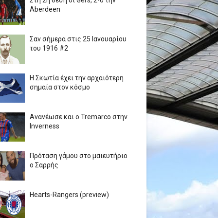
Στη 2η θέση οι Gers, 2-0 την
Aberdeen
Σαν σήμερα στις 25 Ιανουαρίου
του 1916 #2
Η Σκωτία έχει την αρχαιότερη
σημαία στον κόσμο
Ανανέωσε και ο Tremarco στην
Inverness
Πρόταση γάμου στο μαιευτήριο
ο Σαρρής
Hearts-Rangers (preview)