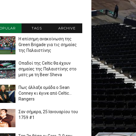
OPULAR
TAGS
ARCHIVE
Η επίσημη ανακοίνωση της
Green Brigade για τις σημαίες
της Παλαιστίνης
Οπαδοί της Celtic θα έχουν
σημαίες της Παλαιστίνης στο
ματς με τη Beer Sheva
Πως άλλαξε ομάδα ο Sean
Conney κι έγινε από Celtic...
Rangers
Σαν σήμερα, 25 Ιανουαρίου του
1759 #1