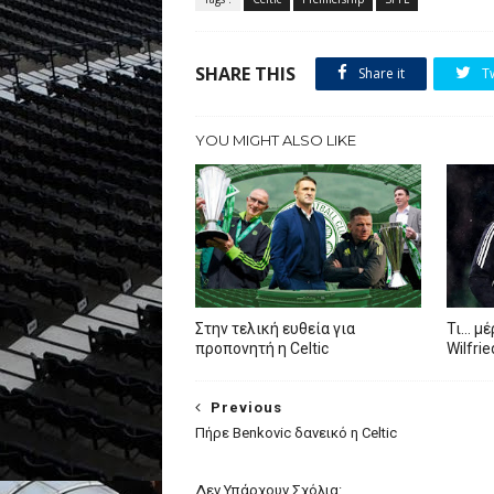
SHARE THIS
Share it
T
YOU MIGHT ALSO LIKE
Στην τελική ευθεία για
Τι… μέ
προπονητή η Celtic
Wilfri
Previous
Πήρε Benkovic δανεικό η Celtic
Δεν Υπάρχουν Σχόλια: