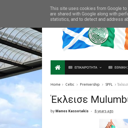
Ο,ΤΙ ΑΦΟΡΑ ΤΗ ΣΚΩΤΙΑ ΘΑ ΤΟ ΒΡΕΙΣ ΜΟΝΟ ΕΔΩ...
This site uses cookies from Google to d
are shared with Google along with perf
statistics, and to detect and address a
ΕΠΙΚΑΙΡΟΤΗΤΑ
ΕΘΝΙΚΗ 
Home
Celtic
Premiership
SPFL
Έκλεισ
Έκλεισε Mulumbu
by
Manos Kassotakis
8 years ago