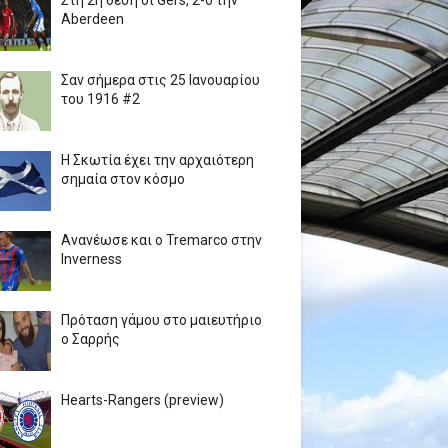
Στη 2η θέση οι Gers, 2-0 την
Aberdeen
Σαν σήμερα στις 25 Ιανουαρίου
του 1916 #2
Η Σκωτία έχει την αρχαιότερη
σημαία στον κόσμο
Ανανέωσε και ο Tremarco στην
Inverness
Πρόταση γάμου στο μαιευτήριο
ο Σαρρής
Hearts-Rangers (preview)