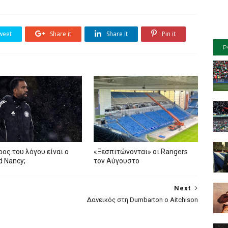
weet
Share it
Share it
Pin it
P
ρος του λόγου είναι ο
«Ξεσπιτώνονται» οι Rangers
ed Nancy;
τον Αύγουστο
Next
Δανεικός στη Dumbarton ο Aitchison