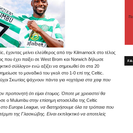
ic
, έχοντας μείνει ελεύθερος από την
Kilmarnock
στο τέλος
ς που έχει παίξει σε
West
Brom
και
Norwich
δήλωσε
FA
κτικό σύλλογο»
ενώ αξίζει να σημειωθεί ότι στα 20
ημείωσε το μοναδικό του γκολ στο 1-0 επί της
Celtic
.
λούχοι Σκωτίας ψάχνουν πάντα για
«οχτάρια στα χαφ που
ν προπονητή ότι είμαι έτοιμος. Όποτε με χρειαστεί θα
σε ο
Mulumbu
στην επίσημη ιστοσελίδα της
Celtic
 στο
Europa
League
, να διατηρήσουμε όλα τα τρόπαια που
ντέρμπι της Γλασκώβης. Είναι εκπληκτικό να αποτελείς