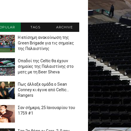
OPULAR
TAGS
ARCHIVE
Η επίσημη ανακοίνωση της
Green Brigade για τις σημαίες
της Παλαιστίνης
Οπαδοί της Celtic θα έχουν
σημαίες της Παλαιστίνης στο
ματς με τη Beer Sheva
Πως άλλαξε ομάδα ο Sean
Conney κι έγινε από Celtic...
Rangers
Σαν σήμερα, 25 Ιανουαρίου του
1759 #1