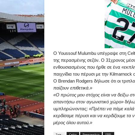
O
Youssouf
Mulumbu
υπέγραψε στη
Celt
της περασμένης σεζόν. Ο 31χρονος μέσο
ενθουσιασμένος που ήρθε σε ένα
«εκπλη
παιχνίδια του πέρυσι με την
Kilmarnock
σ
O
Brendan
Rodgers
δήλωσε ότι οι τριπ
παίζουν επιθετικά.»
«Ο πρώτος μου στόχος είναι να δείξω στο
απαντήσω στον αγωνιστικό χώρο»
δήλω
υμπληρώνοντας:
«Πρέπει να πάμε καλά
κερδίσαμε πέρυσι και να κερδίζουμε τα 
μέρος όλου αυτού.»
Tags :
Celtic
Premiership
SPFL