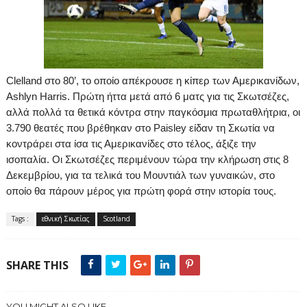
Clelland στο
80’
, το οποίο απέκρουσε η κίπερ των Αμερικανίδων,
Ashlyn Harris. Πρώτη ήττα μετά από 6 ματς για τις Σκωτσέζες,
αλλά πολλά τα θετικά κόντρα στην παγκόσμια πρωταθλήτρια, οι
3.790 θεατές που βρέθηκαν στο
Paisley
είδαν τη Σκωτία να
κοντράρει στα ίσα τις Αμερικανίδες στο τέλος, άξιζε την
ισοπαλία. Οι Σκωτσέζες περιμένουν τώρα την κλήρωση στις 8
Δεκεμβρίου, για τα τελικά του Μουντιάλ των γυναικών, στο
οποίο θα πάρουν μέρος για πρώτη φορά στην ιστορία τους.
Tags :
εθνική Σκωτίας
Scotland
SHARE THIS
YOU MIGHT ALSO LIKE