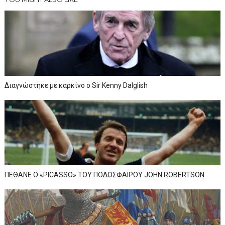
Διαγνώστηκε με καρκίνο ο Sir Kenny Dalglish
ΠΕΘΑΝΕ Ο «PICASSO» TOY ΠΟΔΟΣΦΑΙΡΟΥ JOHN ROBERTSON