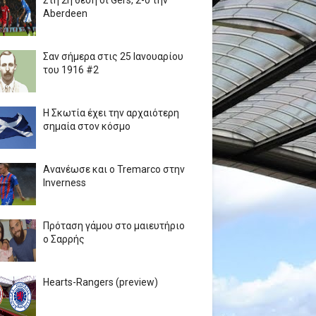
Στη 2η θέση οι Gers, 2-0 την
Aberdeen
Σαν σήμερα στις 25 Ιανουαρίου
του 1916 #2
Η Σκωτία έχει την αρχαιότερη
σημαία στον κόσμο
Ανανέωσε και ο Tremarco στην
Inverness
Πρόταση γάμου στο μαιευτήριο
ο Σαρρής
Hearts-Rangers (preview)