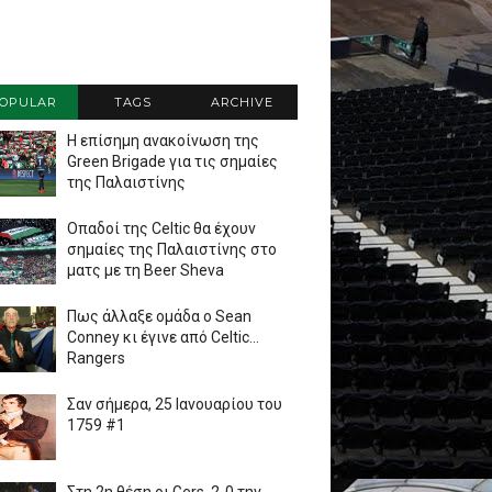
OPULAR
TAGS
ARCHIVE
Η επίσημη ανακοίνωση της
Green Brigade για τις σημαίες
της Παλαιστίνης
Οπαδοί της Celtic θα έχουν
σημαίες της Παλαιστίνης στο
ματς με τη Beer Sheva
Πως άλλαξε ομάδα ο Sean
Conney κι έγινε από Celtic...
Rangers
Σαν σήμερα, 25 Ιανουαρίου του
1759 #1