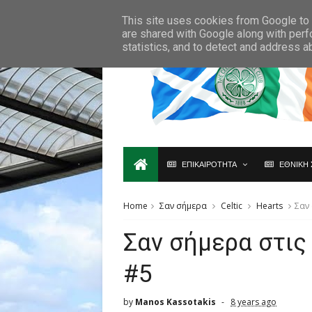
Ο,ΤΙ ΑΦΟΡΑ ΤΗ ΣΚΩΤΙΑ ΘΑ ΤΟ ΒΡΕΙΣ ΜΟΝΟ ΕΔΩ...
This site uses cookies from Google to d
are shared with Google along with perf
statistics, and to detect and address a
ΕΠΙΚΑΙΡΟΤΗΤΑ
ΕΘΝΙΚΗ 
Home
Σαν σήμερα
Celtic
Hearts
Σαν
Σαν σήμερα στις
#5
by
Manos Kassotakis
8 years ago