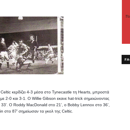
FA
eltic κερδίζει 4-3 μέσα στο Tynecastle τη Hearts, μπροστά 
με 2-0 και 3-1. 
Ο Willie Gibson εκανε hat-trick σημειώνοντας 
 33’. 
Ο Roddy MacDonald στο 21’, ο Βοbby Lennox στο 36’, 
in στο 87’ σημείωσαν τα γκολ της Celtic. 