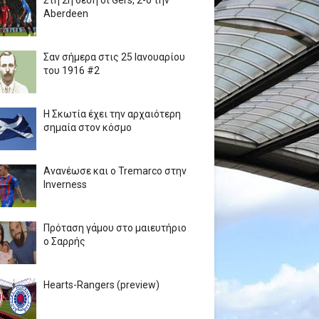
Στη 2η θέση οι Gers, 2-0 την
Aberdeen
Σαν σήμερα στις 25 Ιανουαρίου
του 1916 #2
Η Σκωτία έχει την αρχαιότερη
σημαία στον κόσμο
Ανανέωσε και ο Tremarco στην
Inverness
Πρόταση γάμου στο μαιευτήριο
ο Σαρρής
Hearts-Rangers (preview)