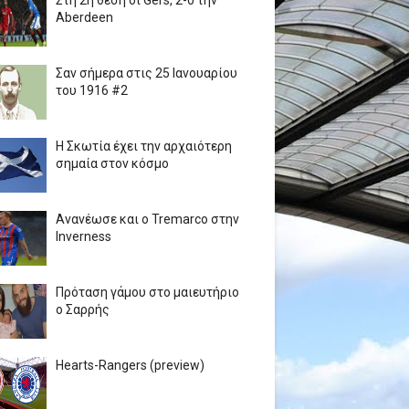
Στη 2η θέση οι Gers, 2-0 την
Aberdeen
Σαν σήμερα στις 25 Ιανουαρίου
του 1916 #2
Η Σκωτία έχει την αρχαιότερη
σημαία στον κόσμο
Ανανέωσε και ο Tremarco στην
Inverness
Πρόταση γάμου στο μαιευτήριο
ο Σαρρής
Hearts-Rangers (preview)