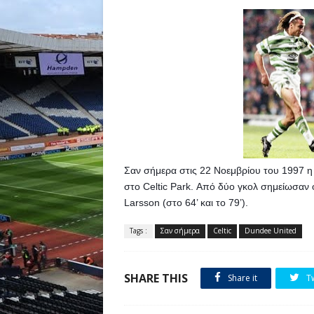
Σαν σήμερα στις 22 Νοεμβρίου του 1997 η C
στο Celtic Park. Από δύο γκολ σημείωσαν οι
Larsson (στο 64’ και το 79’).
Tags :
Σαν σήμερα
Celtic
Dundee United
SHARE THIS
Share it
T