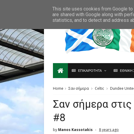
Ο,ΤΙ ΑΦΟΡΑ ΤΗ ΣΚΩΤΙΑ ΘΑ ΤΟ ΒΡΕΙΣ ΜΟΝΟ ΕΔΩ...
This site uses cookies from Google to d
are shared with Google along with perf
statistics, and to detect and address a
ΕΠΙΚΑΙΡΟΤΗΤΑ
ΕΘΝΙΚΗ 
Home
Σαν σήμερα
Celtic
Dundee Unite
Σαν σήμερα στις
#8
by
Manos Kassotakis
8 years ago