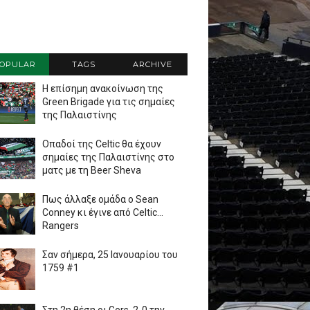
OPULAR
TAGS
ARCHIVE
Η επίσημη ανακοίνωση της
Green Brigade για τις σημαίες
της Παλαιστίνης
Οπαδοί της Celtic θα έχουν
σημαίες της Παλαιστίνης στο
ματς με τη Beer Sheva
Πως άλλαξε ομάδα ο Sean
Conney κι έγινε από Celtic...
Rangers
Σαν σήμερα, 25 Ιανουαρίου του
1759 #1