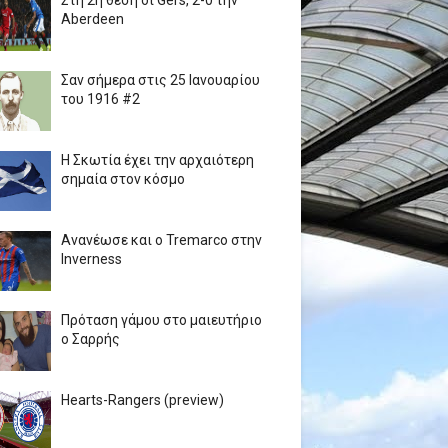
Στη 2η θέση οι Gers, 2-0 την
Aberdeen
Σαν σήμερα στις 25 Ιανουαρίου
του 1916 #2
Η Σκωτία έχει την αρχαιότερη
σημαία στον κόσμο
Ανανέωσε και ο Tremarco στην
Inverness
Πρόταση γάμου στο μαιευτήριο
ο Σαρρής
Hearts-Rangers (preview)