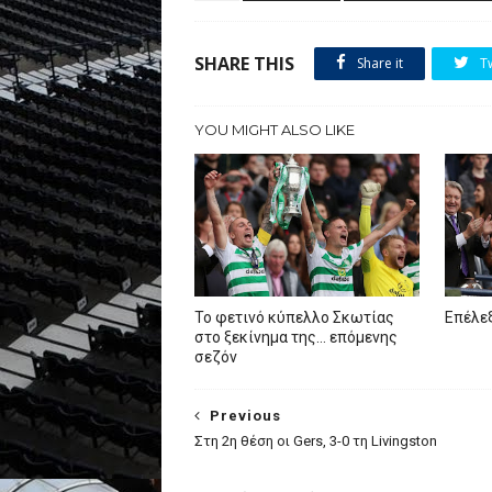
SHARE THIS
Share it
T
YOU MIGHT ALSO LIKE
To φετινό κύπελλο Σκωτίας
Επέλεξ
στο ξεκίνημα της… επόμενης
σεζόν
Previous
Στη 2η θέση οι Gers, 3-0 τη Livingston