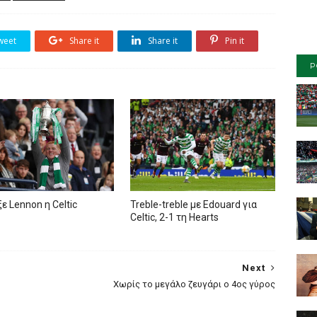
weet
Share it
Share it
Pin it
P
ε Lennon η Celtic
Treble-treble με Edouard για
Celtic, 2-1 τη Hearts
Next
Χωρίς το μεγάλο ζευγάρι ο 4ος γύρος