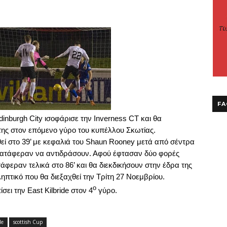
FA
dinburgh
City
ισοφάρισε την
Inverness
CT
και θα
της στον επόμενο γύρο του κυπέλλου Σκωτίας.
εί στο
39’
με κεφαλιά του
Shaun
Rooney
μετά από σέντρα
 κατάφεραν να αντιδράσουν. Αφού έφτασαν δύο φορές
τάφεραν τελικά στο
86’
και θα διεκδικήσουν στην έδρα της
πτικό που θα διεξαχθεί την Τρίτη 27 Νοεμβρίου.
ο
ίσει την
East
Kilbride
στον 4
γύρο.
le
scottish Cup