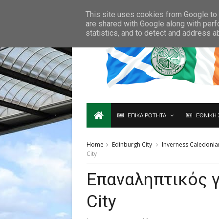
Ο,ΤΙ ΑΦΟΡΑ ΤΗ ΣΚΩΤΙΑ ΘΑ ΤΟ ΒΡΕΙΣ ΜΟΝΟ ΕΔΩ...
This site uses cookies from Google to d
are shared with Google along with perf
statistics, and to detect and address a
ΕΠΙΚΑΙΡΟΤΗΤΑ
ΕΘΝΙΚΗ 
Home
Edinburgh City
Inverness Caledonian
City
Επαναληπτικός γι
City