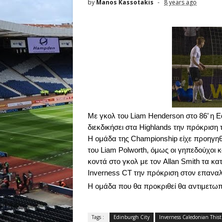
by
Manos Kassotakis
8 years ago
Με γκολ του
Liam
Henderson
στο
86’
η
E
διεκδικήσει στα
Highlands
την πρόκριση 
Η ομάδα της
Championship
είχε προηγηθ
του
Liam
Polworth
, όμως οι γηπεδούχοι
κοντά στο γκολ με τον
Allan
Smith
τα κα
Inverness
CT
την πρόκριση στον επαναλη
Η ομάδα που θα προκριθεί θα αντιμετωπ
Tags :
Edinburgh City
Inverness Caledonian Thist