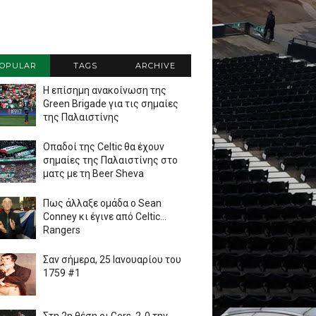
OPULAR
TAGS
ARCHIVE
Η επίσημη ανακοίνωση της
Green Brigade για τις σημαίες
της Παλαιστίνης
Οπαδοί της Celtic θα έχουν
σημαίες της Παλαιστίνης στο
ματς με τη Beer Sheva
Πως άλλαξε ομάδα ο Sean
Conney κι έγινε από Celtic...
Rangers
Σαν σήμερα, 25 Ιανουαρίου του
1759 #1