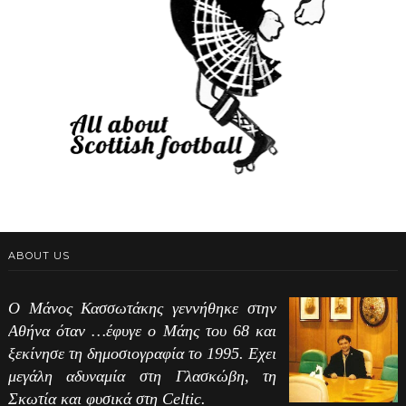
ABOUT US
Ο Μάνος Κασσωτάκης γεννήθηκε στην
Αθήνα όταν …έφυγε ο Μάης του 68 και
ξεκίνησε τη δημοσιογραφία το 1995. Εχει
μεγάλη αδυναμία στη Γλασκώβη, τη
Σκωτία και φυσικά στη Celtic.