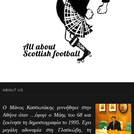
ABOUT US
Ο Μάνος Κασσωτάκης γεννήθηκε στην
Αθήνα όταν …έφυγε ο Μάης του 68 και
ξεκίνησε τη δημοσιογραφία το 1995. Εχει
μεγάλη αδυναμία στη Γλασκώβη, τη