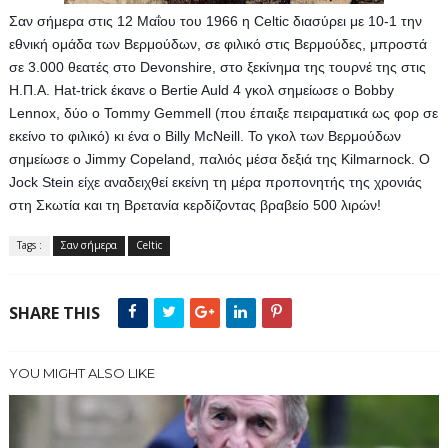
Σαν σήμερα στις 12 Μαΐου του 1966 η Celtic διασύρει με 10-1 την 
εθνική ομάδα των Βερμούδων, σε φιλικό στις Βερμούδες, μπροστά 
σε 3.000 θεατές στο Devonshire, στο ξεκίνημα της τουρνέ της στις 
Η.Π.Α. Hat-trick έκανε ο Bertie Auld 4 γκολ σημείωσε ο Bobby 
Lennox, δύο ο Tommy Gemmell (που έπαιξε πειραματικά ως φορ σε 
εκείνο το φιλικό) κι ένα ο Billy McNeill. To γκολ των Βερμούδων 
σημείωσε ο Jimmy Copeland, παλιός μέσα δεξιά της Kilmarnock. Ο 
Jock Stein είχε αναδειχθεί εκείνη τη μέρα προπονητής της χρονιάς 
στη Σκωτία και τη Βρετανία κερδίζοντας βραβείο 500 λιρών!
Tags :
Σαν σήμερα
Celtic
SHARE THIS
YOU MIGHT ALSO LIKE