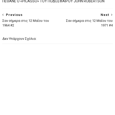
ΠΕΘΑΝΕ Ο «PICASSO» TOY ΠΟΔΟΣΦΑΙΡΟΥ JOHN ROBERTSON
Previous
Next
Σαν σήμερα στις 12 Μαΐου του
Σαν σήμερα στις 12 Μαΐου του
1964 #2
1971 #4
Δεν Υπάρχουν Σχόλια: