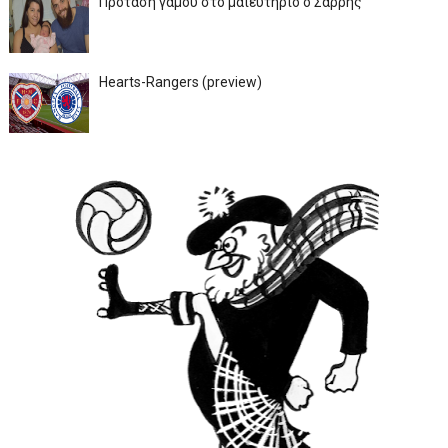
Πρόταση γάμου στο μαιευτήριο ο Σαρρής
Hearts-Rangers (preview)