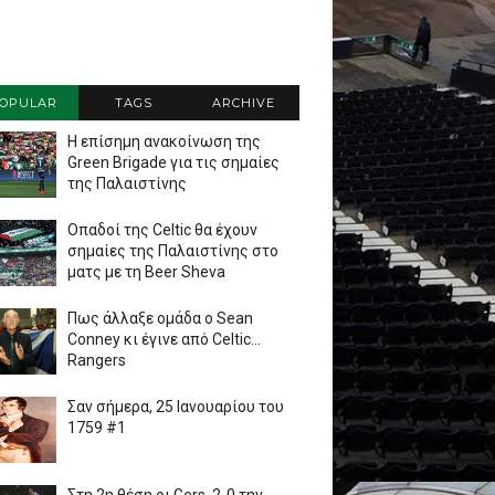
OPULAR
TAGS
ARCHIVE
Η επίσημη ανακοίνωση της
Green Brigade για τις σημαίες
της Παλαιστίνης
Οπαδοί της Celtic θα έχουν
σημαίες της Παλαιστίνης στο
ματς με τη Beer Sheva
Πως άλλαξε ομάδα ο Sean
Conney κι έγινε από Celtic...
Rangers
Σαν σήμερα, 25 Ιανουαρίου του
1759 #1