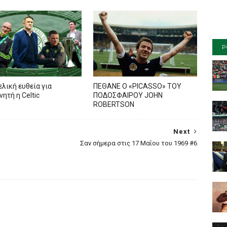
P
ελική ευθεία για
ΠΕΘΑΝΕ Ο «PICASSO» TOY
ητή η Celtic
ΠΟΔΟΣΦΑΙΡΟΥ JOHN
ROBERTSON
Next
Σαν σήμερα στις 17 Μαΐου του 1969 #6