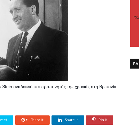
FA
 Stein αναδεικνύεται προπονητής της χρονιάς στη Βρετανία.
weet
Share it
Share it
Pin it