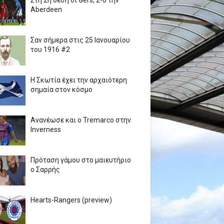
Στη 2η θέση οι Gers, 2-0 την
Aberdeen
Σαν σήμερα στις 25 Ιανουαρίου
του 1916 #2
Η Σκωτία έχει την αρχαιότερη
σημαία στον κόσμο
Ανανέωσε και ο Tremarco στην
Inverness
Πρόταση γάμου στο μαιευτήριο
ο Σαρρής
Hearts-Rangers (preview)