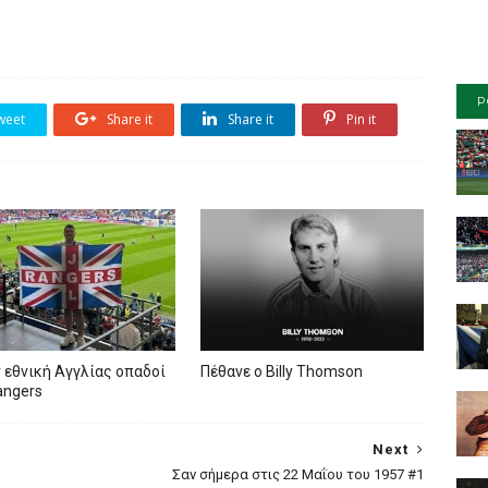
P
weet
Share it
Share it
Pin it
 εθνική Αγγλίας οπαδοί
Πέθανε ο Billy Thomson
angers
Next
Σαν σήμερα στις 22 Μαΐου του 1957 #1