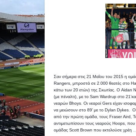
Σαν σήμερα στις 21 Μαΐου του 2015 η ομάδα 
Rangers, μπροστά σε 2.000 θεατές στο Ham
κάτω των 20 ετών) της Σκωτίας. 
Ο Aidan Ne
(με πέναλτι), με το Sam Wardrup στο 21’κα
νεαρών Bhoys. Οι νεαροί Gers είχαν ισοφα
να μειώσουν στο 89’ με το Dylan Dykes.  
Ο
από την πρώτη ομάδα, τους Fraser Aird, 
αντιμετωπίσουν τους νεαρούς Hoops, που
ομάδας Scott Brown που εκτελούσε χρέη …