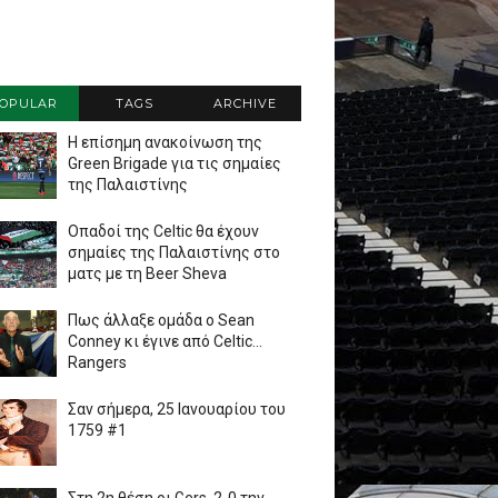
OPULAR
TAGS
ARCHIVE
Η επίσημη ανακοίνωση της
Green Brigade για τις σημαίες
της Παλαιστίνης
Οπαδοί της Celtic θα έχουν
σημαίες της Παλαιστίνης στο
ματς με τη Beer Sheva
Πως άλλαξε ομάδα ο Sean
Conney κι έγινε από Celtic...
Rangers
Σαν σήμερα, 25 Ιανουαρίου του
1759 #1