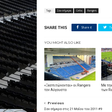
Tags :
Σαν σήμερα
Celtic
Rangers
SHARE THIS
Share it
T
YOU MIGHT ALSO LIKE
«Ξεσπιτώνονται» οι Rangers
Με την
τον Αύγουστο
των R
Previous
Σαν σήμερα στις 21 Μαΐου του 2011 #9