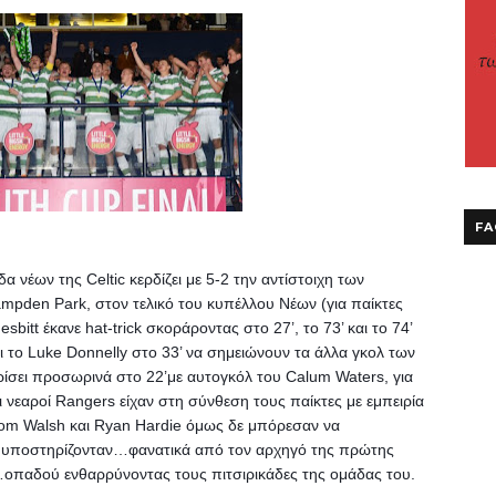
FA
νέων της Celtic κερδίζει με 5-2 την αντίστοιχη των 
pden Park, στον τελικό του κυπέλλου Νέων (για παίκτες 
sbitt έκανε hat-trick σκοράροντας στο 27’, το 73’ και το 74’ 
ι το Luke Donnelly στο 33’ να σημειώνουν τα άλλα γκολ των 
ρίσει προσωρινά στο 22’με αυτογκόλ του Calum Waters, για 
ι νεαροί Rangers είχαν στη σύνθεση τους παίκτες με εμπειρία 
Tom Walsh και Ryan Hardie όμως δε μπόρεσαν να 
 υποστηρίζονταν…φανατικά από τον αρχηγό της πρώτης 
οπαδού ενθαρρύνοντας τους πιτσιρικάδες της ομάδας του. 