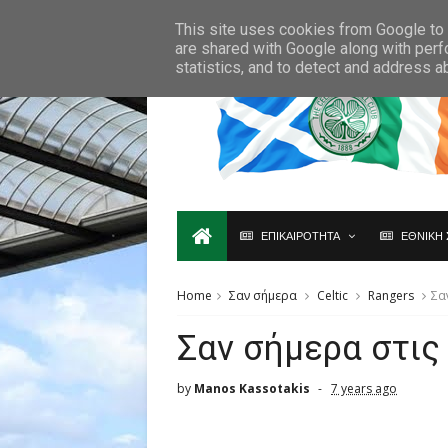
Ο,ΤΙ ΑΦΟΡΑ ΤΗ ΣΚΩΤΙΑ ΘΑ ΤΟ ΒΡΕΙΣ ΜΟΝΟ ΕΔΩ...
This site uses cookies from Google to d
are shared with Google along with perf
statistics, and to detect and address a
ΕΠΙΚΑΙΡΟΤΗΤΑ
ΕΘΝΙΚΗ 
Home
Σαν σήμερα
Celtic
Rangers
Σα
Σαν σήμερα στις
by
Manos Kassotakis
7 years ago