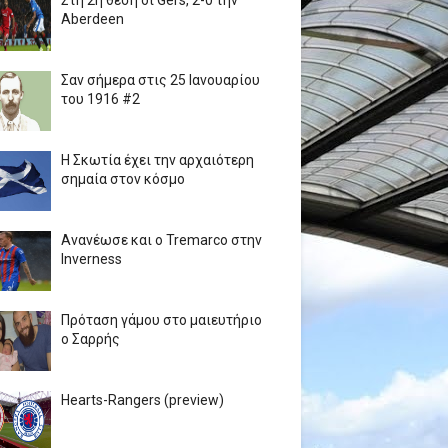
Στη 2η θέση οι Gers, 2-0 την
Aberdeen
Σαν σήμερα στις 25 Ιανουαρίου
του 1916 #2
Η Σκωτία έχει την αρχαιότερη
σημαία στον κόσμο
Ανανέωσε και ο Tremarco στην
Inverness
Πρόταση γάμου στο μαιευτήριο
ο Σαρρής
Hearts-Rangers (preview)