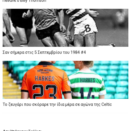
Πέθανε ο Billy Thomson
Σαν σήμερα στις 5 Σεπτεμβρίου του 1984 #4
To ζευγάρι που σκόραρε την ίδια μέρα σε αγώνα της Celtic