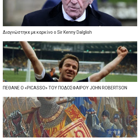
Διαγνώστηκε με καρκίνο ο Sir Kenny Dalglish
ΠΕΘΑΝΕ Ο «PICASSO» TOY ΠΟΔΟΣΦΑΙΡΟΥ JOHN ROBERTSON