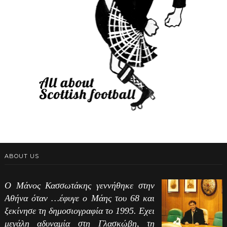
ABOUT US
Ο Μάνος Κασσωτάκης γεννήθηκε στην
Αθήνα όταν …έφυγε ο Μάης του 68 και
ξεκίνησε τη δημοσιογραφία το 1995. Εχει
μεγάλη αδυναμία στη Γλασκώβη, τη