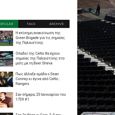
OPULAR
TAGS
ARCHIVE
Η επίσημη ανακοίνωση της
Green Brigade για τις σημαίες
της Παλαιστίνης
Οπαδοί της Celtic θα έχουν
σημαίες της Παλαιστίνης στο
ματς με τη Beer Sheva
Πως άλλαξε ομάδα ο Sean
Conney κι έγινε από Celtic...
Rangers
Σαν σήμερα, 25 Ιανουαρίου του
1759 #1