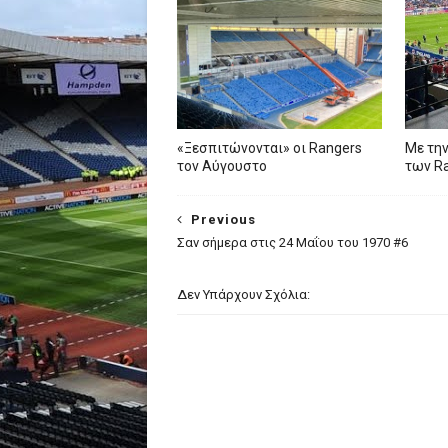
«Ξεσπιτώνονται» οι Rangers
Με την
τον Αύγουστο
των R
Previous
Σαν σήμερα στις 24 Μαΐου του 1970 #6
Δεν Υπάρχουν Σχόλια: