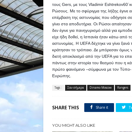
τους Gers, με τους Vladimir Eshtrekov60΄κ
Ρώσους. Με το σφύριγμα της λήξης έγινε 
επέμβαση της αστυνομίας που οδήγησε σε
γίνει στα αποδυτήρια. 
Οι Ρώσοι απαίτησαν 
δεν έγινε για πανηγυρισμό αλλά για εμποδι
είχε ήδη δοθεί, η Ισπανία ήταν κάτω από το
αστυνομίας. Η UEFA δέχτηκε να γίνει ξανά τ
κράτησαν το τρόπαιο. Δε μπόρεσαν όμως ν
διετή αποκλεισμό από την UEFA για το επε
πάντως στην ιστορία του θεσμού που η κάτ
πρώτο φαινόμενο –σύμφωνα με τον Τύπο- 
Ευρώπης.
Tags :
Σαν σήμερα
Dinamo Moscow
Rangers
SHARE THIS
Share it
T
YOU MIGHT ALSO LIKE