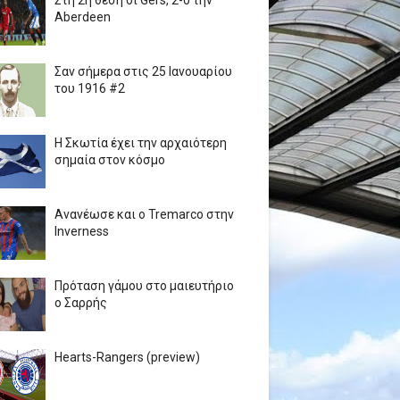
Στη 2η θέση οι Gers, 2-0 την
Aberdeen
Σαν σήμερα στις 25 Ιανουαρίου
του 1916 #2
Η Σκωτία έχει την αρχαιότερη
σημαία στον κόσμο
Ανανέωσε και ο Tremarco στην
Inverness
Πρόταση γάμου στο μαιευτήριο
ο Σαρρής
Hearts-Rangers (preview)