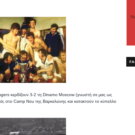
FA
ngers κερδίζουν 3-2 τη Dinamo Moscow (γνωστή σε μας ως 
Δυναμό Μόσχας), μπροστά σε 24.701 θεατές στο Camp Nou της Βαρκελώνης και κατακτούν το κύπελλο 