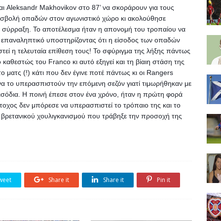
αι Aleksandr Makhovikov στο 87’ να σκοράρουν για τους 
εισβολή οπαδών στον αγωνιστικό χώρο κι ακολούθησε 
 σύρραξη. Το αποτέλεσμα ήταν η απονομή του τροπαίου να 
επαναληπτικό υποστηρίζοντας ότι η είσοδος των οπαδών 
στεί η τελευταία επίθεση τους! Το σφύριγμα της λήξης πάντως 
 καθεστώς του Franco κι αυτό εξηγεί και τη βίαιη στάση της 
ο ματς (!) κάτι που δεν έγινε ποτέ πάντως κι οι Rangers 
α το υπερασπιστούν την επόμενη σεζόν γιατί τιμωρήθηκαν με 
ισόδια. Η ποινή έπεσε στον ένα χρόνο, ήταν η πρώτη φορά 
οχος δεν μπόρεσε να υπερασπιστεί το τρόπαιο της και το 
βρετανικού χουλιγκανισμού που τράβηξε την προσoχή της 
weet
Share it
Share it
Pin it