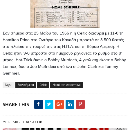
Σαν σήμερα στις 25 Μαΐου του 1966 η η Celtic διασύρει με 11-0 τη 
Hamilton Prino στο Οντάριο του Καναδά μπροστά σε 3.500 θεατές 
στο πλαίσιο της τουρνέ της στις H.Π.Α. και τη Βόρειο Αμερική. Η 
Celtic ήταν 9-0 μπροστά στο ημίχρονο ρίχνοντας το ρυθμό στο β’ 
μέρος. Hat-Trick έκανε ο Bobby Murdoch, 4 γκολ σημείωσε ο Bobby 
Lennox, δύο ο Joe McBrideκι από ένα οι John Clark και Tommy 
Gemmell.
Tags :
Σαν σήμερα
Celtic
Hamilton Academical
SHARE THIS
YOU MIGHT ALSO LIKE