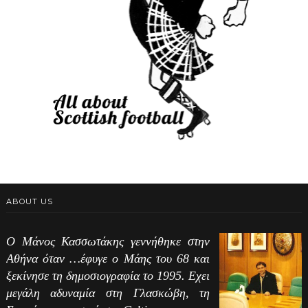
ABOUT US
Ο Μάνος Κασσωτάκης γεννήθηκε στην
Αθήνα όταν …έφυγε ο Μάης του 68 και
ξεκίνησε τη δημοσιογραφία το 1995. Εχει
μεγάλη αδυναμία στη Γλασκώβη, τη