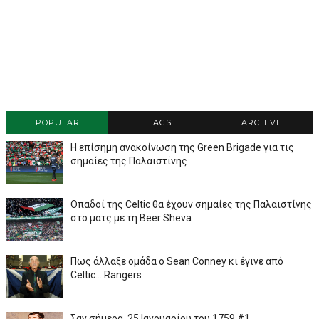
POPULAR
TAGS
ARCHIVE
Η επίσημη ανακοίνωση της Green Brigade για τις
σημαίες της Παλαιστίνης
Οπαδοί της Celtic θα έχουν σημαίες της Παλαιστίνης
στο ματς με τη Beer Sheva
Πως άλλαξε ομάδα ο Sean Conney κι έγινε από
Celtic... Rangers
Σαν σήμερα, 25 Ιανουαρίου του 1759 #1