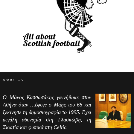
ABOUT US
Ο Μάνος Κασσωτάκης γεννήθηκε στην
Αθήνα όταν …έφυγε ο Μάης του 68 και
ξεκίνησε τη δημοσιογραφία το 1995. Εχει
μεγάλη αδυναμία στη Γλασκώβη, τη
Σκωτία και φυσικά στη Celtic.