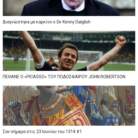
Διαγνώστηκε με καρκίνο ο Sir Kenny Dalglish
ΠΕΘΑΝΕ Ο «PICASSO» TOY ΠΟΔΟΣΦΑΙΡΟΥ JOHN ROBERTSON
Σαν σήμερα στις 23 Ιουνίου του 1314 #1