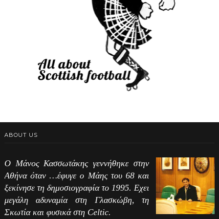
ABOUT US
Ο Μάνος Κασσωτάκης γεννήθηκε στην
Αθήνα όταν …έφυγε ο Μάης του 68 και
ξεκίνησε τη δημοσιογραφία το 1995. Εχει
μεγάλη αδυναμία στη Γλασκώβη, τη
Σκωτία και φυσικά στη Celtic.