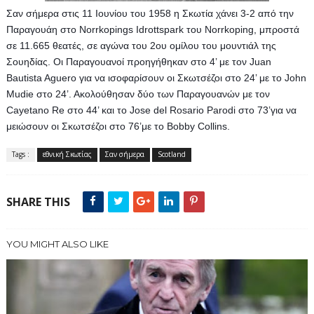
Σαν σήμερα στις 11 Ιουνίου του 1958 η Σκωτία χάνει 3-2 από την 
Παραγουάη στο Norrkopings Idrottspark του Norrkoping, μπροστά 
σε 11.665 θεατές, σε αγώνα του 2ου ομίλου του μουντιάλ της 
Σουηδίας. Οι Παραγουανοί προηγήθηκαν στο 4’ με τον Juan 
Bautista Aguero για να ισοφαρίσουν οι Σκωτσέζοι στο 24’ με το John 
Mudie στο 24’. Ακολούθησαν δύο των Παραγουανών με τον 
Cayetano Re στο 44’ και το Jose del Rosario Parodi στο 73’για να 
μειώσουν οι Σκωτσέζοι στο 76’με το Bobby Collins.
Tags :
εθνική Σκωτίας
Σαν σήμερα
Scotland
SHARE THIS
YOU MIGHT ALSO LIKE