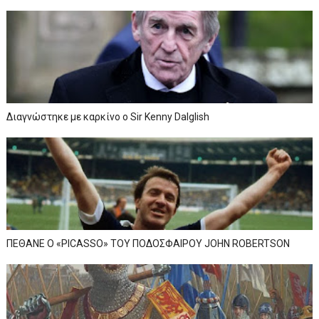
Διαγνώστηκε με καρκίνο ο Sir Kenny Dalglish
ΠΕΘΑΝΕ Ο «PICASSO» TOY ΠΟΔΟΣΦΑΙΡΟΥ JOHN ROBERTSON