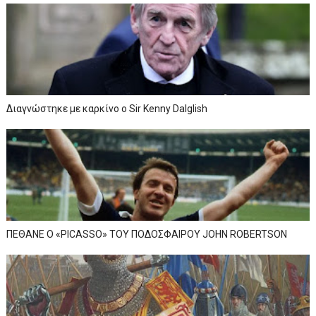
Διαγνώστηκε με καρκίνο ο Sir Kenny Dalglish
ΠΕΘΑΝΕ Ο «PICASSO» TOY ΠΟΔΟΣΦΑΙΡΟΥ JOHN ROBERTSON