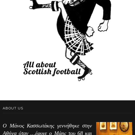
ABOUT US
Ο Μάνος Κασσωτάκης γεννήθηκε στην
Αθήνα όταν …έφυγε ο Μάης του 68 και