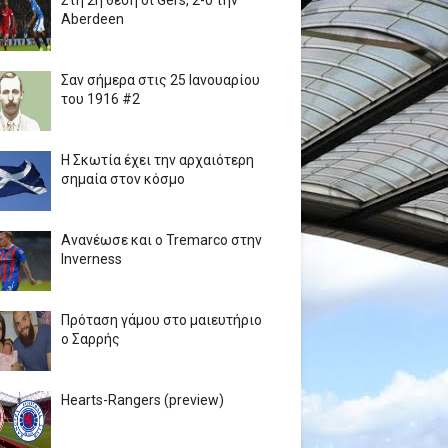
Στη 2η θέση οι Gers, 2-0 την
Aberdeen
Σαν σήμερα στις 25 Ιανουαρίου
του 1916 #2
Η Σκωτία έχει την αρχαιότερη
σημαία στον κόσμο
Ανανέωσε και ο Tremarco στην
Inverness
Πρόταση γάμου στο μαιευτήριο
ο Σαρρής
Hearts-Rangers (preview)