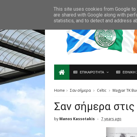
Ο,ΤΙ ΑΦΟΡΑ ΤΗ ΣΚΩΤΙΑ ΘΑ ΤΟ ΒΡΕΙΣ ΜΟΝΟ ΕΔΩ...
This site uses cookies from Google to d
are shared with Google along with perf
statistics, and to detect and address a
ΕΠΙΚΑΙΡΟΤΗΤΑ
ΕΘΝΙΚΗ 
Home
Σαν σήμερα
Celtic
Magyar TK Bu
Σαν σήμερα στις 
by
Manos Kassotakis
7 years ago