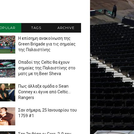
OPULAR
TAGS
ARCHIVE
Η επίσημη ανακοίνωση της
Green Brigade για τις σημαίες
της Παλαιστίνης
Οπαδοί της Celtic θα έχουν
σημαίες της Παλαιστίνης στο
ματς με τη Beer Sheva
Πως άλλαξε ομάδα ο Sean
Conney κι έγινε από Celtic...
Rangers
Σαν σήμερα, 25 Ιανουαρίου του
1759 #1