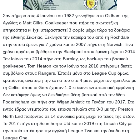
Σαν σήμερα στις 4 Ιουνίου του 1982 γεννήθηκε στο Oldham της 
Αγγλίας ο Matt Gilks. Goalkeeper που πήρε τη σκωτσέζικη 
υπηκοότητα κι έχει υπερασπιστεί 3 φορές μέχρι τώρα τα δοκάρια 
της εθνικής Σκωτίας. Ξεκίνησε την καριέρα του από τη Rochdale 
στην οποία έμεινε για 7 χρόνια και το 2007 πήγε στη Norwich. Ένα 
χρόνο αργότερα βρέθηκε στην Blackpool όπου έμεινε μέχρι το 2014. 
Toν Ιούνιο του 2014 πήγε στη Burnley, ως back-up του βασικού 
goalkeeper, Tom Heaton και τον Ιούνιο του 2016 υπέγραψε διετές 
συμβόλαιο στους Rangers. Έπαιξε μόνο στο League Cup όμως, 
κρατώντας ανέπαφη την εστία του στα 4 ματς μέχρι τον ημιτελικό με 
τη Celtic, όπου οι Gers έχασαν 1-0 κι έκανε εντυπωσιακή εμφάνιση. 
Δεν κατάφερε όμως να διεκδικήσει θέση βασικού από τον Wes 
Foderingham και πήγε στη Wigan Athletic το Γενάρη του 2017. Στο 
εντός έδρας ντεμπούτο του έπιασε πέναλτι στο 0-0 με την Preston 
North End παίζοντας σε 14 συνολικά ματς μέχρι το τέλος της σεζόν. 
Το 2017 πήγε στη Scunthorpe Utd και το 2019 στη Lincoln City με 
την οποία κατέκτησε την αγγλική League Two και την άνοδο στη 
League One.