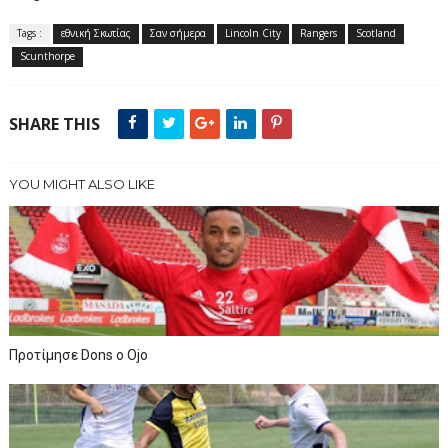
Tags :
εθνική Σκωτίας
Σαν σήμερα
Lincoln City
Rangers
Scotland
Scunthorpe
SHARE THIS
YOU MIGHT ALSO LIKE
Προτίμησε Dons o Ojo