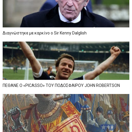
Διαγνώστηκε με καρκίνο ο Sir Kenny Dalglish
ΠΕΘΑΝΕ Ο «PICASSO» TOY ΠΟΔΟΣΦΑΙΡΟΥ JOHN ROBERTSON