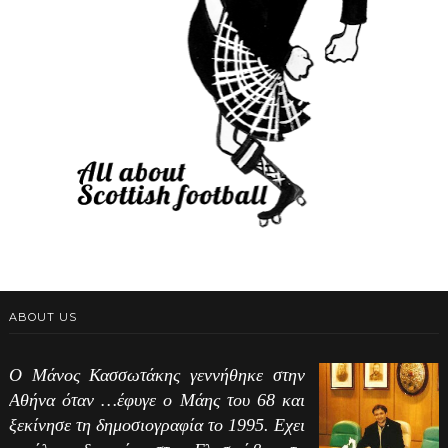
ABOUT US
Ο Μάνος Κασσωτάκης γεννήθηκε στην
Αθήνα όταν …έφυγε ο Μάης του 68 και
ξεκίνησε τη δημοσιογραφία το 1995. Εχει