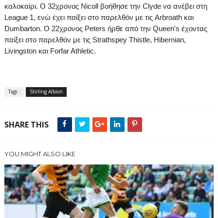
καλοκαίρι.
Ο 32χρονος
Nicoll
βοήθησε την
Clyde
να ανέβει στη
League
1, ενώ έχει παίξει στο παρελθόν με τις
Arbroath
και
Dumbarton
. Ο 22χρονος
Peters
ήρθε από την
Queen
'
s
έχοντας
παίξει στο παρελθόν με τις
Strathspey
Thistle
,
Hibernian
,
Livingston
και
Forfar
Athletic
.
Tags :
Stirling Albion
SHARE THIS
YOU MIGHT ALSO LIKE