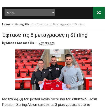
Home
Stirling Albion
Έφτασε τις 8 μεταγραφες η Stirling
Έφτασε τις 8 μεταγραφες η Stirling
by
Manos Kassotakis
7 years ago
Με
την
άφιξη
του
μέσου
Kevin
Nicoll
και
του
επιθετικού
Josh
Peters
η
S
tirling
Albion
έφτασε τις 8 μεταγραφές αυτό το