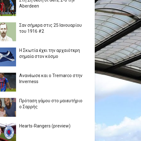
Στη 2η θέση οι Gers, 2-0 την
Aberdeen
Σαν σήμερα στις 25 Ιανουαρίου
του 1916 #2
Η Σκωτία έχει την αρχαιότερη
σημαία στον κόσμο
Ανανέωσε και ο Tremarco στην
Inverness
Πρόταση γάμου στο μαιευτήριο
ο Σαρρής
Hearts-Rangers (preview)