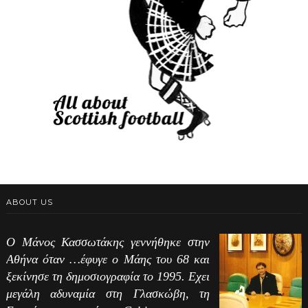
ABOUT US
Ο Μάνος Κασσωτάκης γεννήθηκε στην
Αθήνα όταν …έφυγε ο Μάης του 68 και
ξεκίνησε τη δημοσιογραφία το 1995. Εχει
μεγάλη αδυναμία στη Γλασκώβη, τη