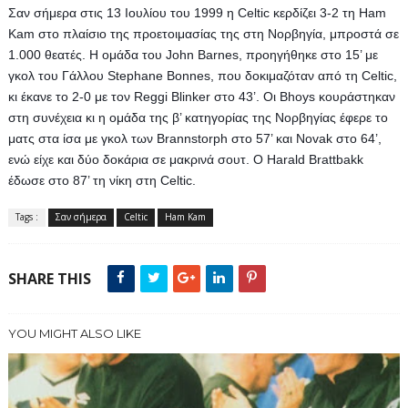
Σαν σήμερα στις 13 Ιουλίου του 1999 η Celtic κερδίζει 3-2 τη Ham 
Kam στο πλαίσιο της προετοιμασίας της στη Νορβηγία, μπροστά σε 
1.000 θεατές. Η ομάδα του John Barnes, προηγήθηκε στο 15’ με 
γκολ του Γάλλου Stephane Bonnes, που δοκιμαζόταν από τη Celtic, 
κι έκανε το 2-0 με τον Reggi Blinker στο 43’. Οι Bhoys κουράστηκαν 
στη συνέχεια κι η ομάδα της β’ κατηγορίας της Νορβηγίας έφερε το 
ματς στα ίσα με γκολ των Brannstorph στο 57’ και Novak στο 64’, 
ενώ είχε και δύο δοκάρια σε μακρινά σουτ. Ο Harald Brattbakk 
έδωσε στο 87’ τη νίκη στη Celtic.
Tags :
Σαν σήμερα
Celtic
Ham Kam
SHARE THIS
YOU MIGHT ALSO LIKE