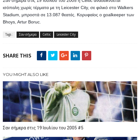
Σαν σήμερα στις 19 Ιουλίου του 2005 η Celtic αναδεικνύεται 
ισόπαλη χωρίς τέρματα με τη Leicester City, σε φιλικό στο Walkers 
Stadium, μπροστά σε 13.087 θεατές. Koρυφαίος ο goalkeeper των 
Bhoys, Artur Boruc.
Tags :
Σαν σήμερα
Celtic
Leicester City
SHARE THIS
YOU MIGHT ALSO LIKE
Σαν σήμερα στις 19 Ιουλίου του 2005 #5