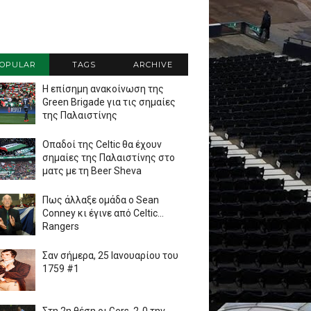
OPULAR
TAGS
ARCHIVE
Η επίσημη ανακοίνωση της
Green Brigade για τις σημαίες
της Παλαιστίνης
Οπαδοί της Celtic θα έχουν
σημαίες της Παλαιστίνης στο
ματς με τη Beer Sheva
Πως άλλαξε ομάδα ο Sean
Conney κι έγινε από Celtic...
Rangers
Σαν σήμερα, 25 Ιανουαρίου του
1759 #1