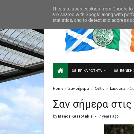
Ο,ΤΙ ΑΦΟΡΑ ΤΗ ΣΚΩΤΙΑ ΘΑ ΤΟ ΒΡΕΙΣ ΜΟΝΟ ΕΔΩ...
This site uses cookies from Google to d
are shared with Google along with perf
statistics, and to detect and address a
ΕΠΙΚΑΙΡΟΤΗΤΑ
ΕΘΝΙΚΗ 
Home
Σαν σήμερα
Celtic
Lask Linz
Σα
Σαν σήμερα στις
by
Manos Kassotakis
7 years ago