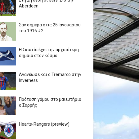
Στη 2η θέση οι Gers, 2-0 την
Aberdeen
Σαν σήμερα στις 25 Ιανουαρίου
του 1916 #2
Η Σκωτία έχει την αρχαιότερη
σημαία στον κόσμο
Ανανέωσε και ο Tremarco στην
Inverness
Πρόταση γάμου στο μαιευτήριο
ο Σαρρής
Hearts-Rangers (preview)