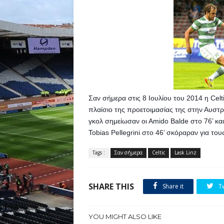
Σαν σήμερα στις 8 Ιουλίου του 2014 η Celtic
πλαίσιο της προετοιμασίας της στην Αυστρία
γκολ σημείωσαν οι Αmido Balde στο 76’ και L
Tobias Pellegrini στο 46’ σκόραραν για το
Tags :
Σαν σήμερα
Celtic
Lask Linz
SHARE THIS
Share it
T
YOU MIGHT ALSO LIKE