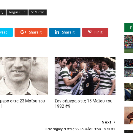
ity
League Cup
St Mirren
P
weet
Share it
Share it
Pin it
μερα στις 23 Μαΐου του
Σαν σήμερα στις 15 Μαΐου του
#1
1982 #9
Next
Σαν σήμερα στις 22 Ιουλίου του 1973 #1