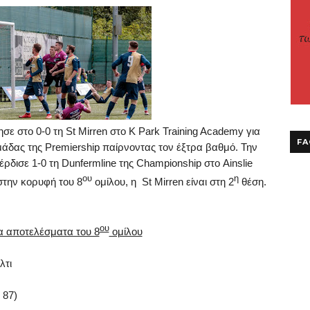
ησε
στο
0-0
τη
St Mirren
στο
K Park Training Academy
για
FA
μάδας
της
Premiership
παίρνοντας
τον
έξτρα
βαθμό
.
Την
έρδισε
1-0
τη
Dunfermline
της
Championship
στο
Ainslie
ου
η
την κορυφή του 8
ομίλου, η
St
Mirren
είναι στη 2
θέση.
ου
α αποτελέσματα του 8
ομίλου
λτι
 87)