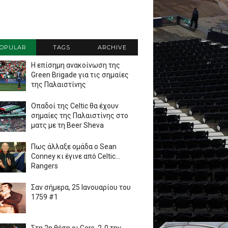
OPULAR
TAGS
ARCHIVE
Η επίσημη ανακοίνωση της
Green Brigade για τις σημαίες
της Παλαιστίνης
Οπαδοί της Celtic θα έχουν
σημαίες της Παλαιστίνης στο
ματς με τη Beer Sheva
Πως άλλαξε ομάδα ο Sean
Conney κι έγινε από Celtic...
Rangers
Σαν σήμερα, 25 Ιανουαρίου του
1759 #1