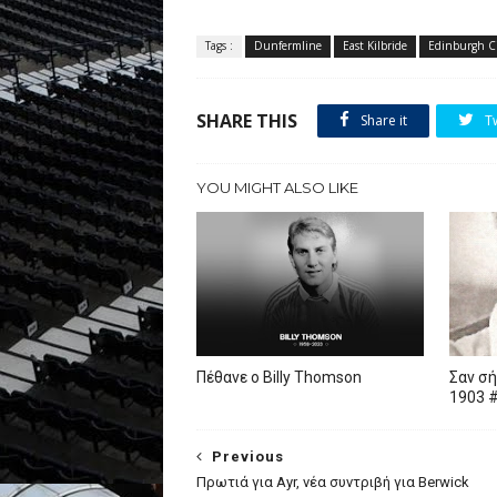
Tags :
Dunfermline
East Kilbride
Edinburgh C
SHARE THIS
Share it
T
YOU MIGHT ALSO LIKE
Πέθανε ο Billy Thomson
Σαν σή
1903 
Previous
Πρωτιά για Ayr, νέα συντριβή για Berwick