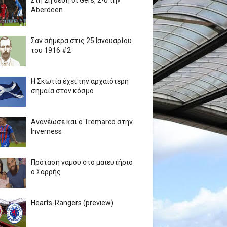
Στη 2η θέση οι Gers, 2-0 την
Aberdeen
Σαν σήμερα στις 25 Ιανουαρίου
του 1916 #2
Η Σκωτία έχει την αρχαιότερη
σημαία στον κόσμο
Ανανέωσε και ο Tremarco στην
Inverness
Πρόταση γάμου στο μαιευτήριο
ο Σαρρής
Hearts-Rangers (preview)