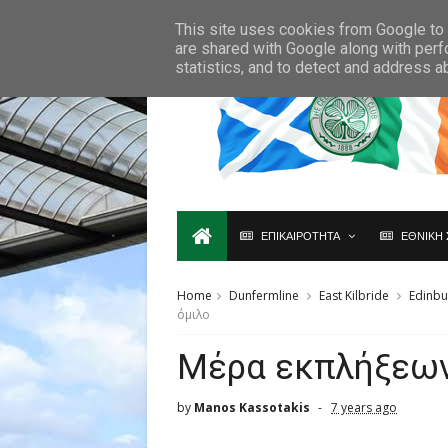
Ο,ΤΙ ΑΦΟΡΑ ΤΗ ΣΚΩΤΙΑ ΘΑ ΤΟ ΒΡΕΙΣ ΜΟΝΟ ΕΔΩ...
This site uses cookies from Google to d
are shared with Google along with perf
statistics, and to detect and address a
ΕΠΙΚΑΙΡΟΤΗΤΑ
ΕΘΝΙΚΗ 
Home
Dunfermline
East Kilbride
Edinbu
όμιλο
Mέρα εκπλήξεων
by
Manos Kassotakis
7 years ago