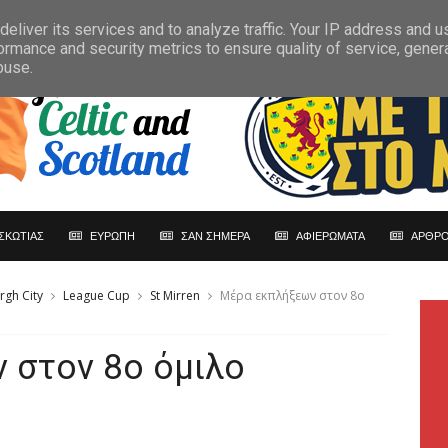
eliver its services and to analyze traffic. Your IP address and 
ormance and security metrics to ensure quality of service, gene
buse.
ΣΚΩΤΙΑΣ
ΕΥΡΩΠΗ
ΣΑΝ ΣΗΜΕΡΑ
ΑΦΙΕΡΩΜΑΤΑ
ΑΡΘΡΟ
rgh City
League Cup
St Mirren
Mέρα εκπλήξεων στον 8ο
 στον 8ο όμιλο