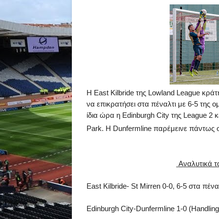
Η
East
Kilbride
της
Lowland League
κράτ
να
επικρατήσει
στα
πέναλτι
με
6-5
της
ο
ίδια
ώρα
η
Edinburgh City
της
League 2
κ
Park.
Η
Dunfermline
παρέμεινε πάντως σ
A
ναλυτικά τ
East
Kilbride
-
St Mirren 0-0, 6-5
στα
πένα
Edinburgh City
-
Dunfermline
1-0 (
Handling