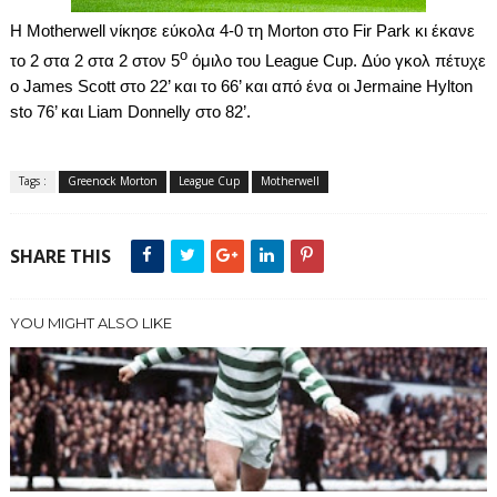
H
Motherwell
νίκησε εύκολα 4-0 τη
Morton
στο
Fir
Park
κι έκανε
ο
το 2 στα 2 στα 2 στον 5
όμιλο του
League
Cup
. Δύο γκολ πέτυχε
ο
James
Scott
στο
22’
και το
66’
και από ένα οι
Jermaine
Hylton
sto
76’
και
Liam
Donnelly
στο 82’.
Tags :
Greenock Morton
League Cup
Motherwell
SHARE THIS
YOU MIGHT ALSO LIKE