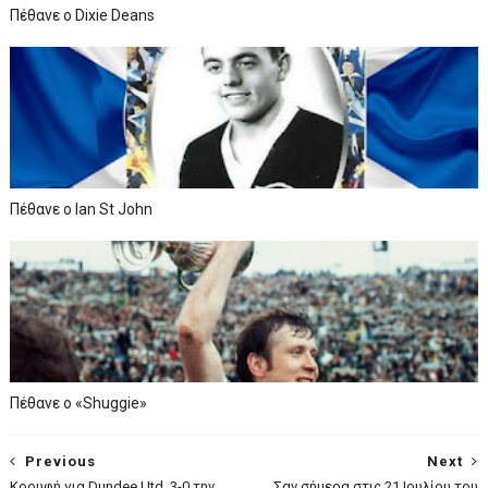
Πέθανε ο Dixie Deans
Πέθανε ο Ian St John
Πέθανε ο «Shuggie»
Previous
Next
Κορυφή για Dundee Utd, 3-0 την
Σαν σήμερα στις 21 Ιουλίου του