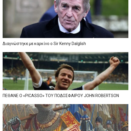
Διαγνώστηκε με καρκίνο ο Sir Kenny Dalglish
ΠΕΘΑΝΕ Ο «PICASSO» TOY ΠΟΔΟΣΦΑΙΡΟΥ JOHN ROBERTSON