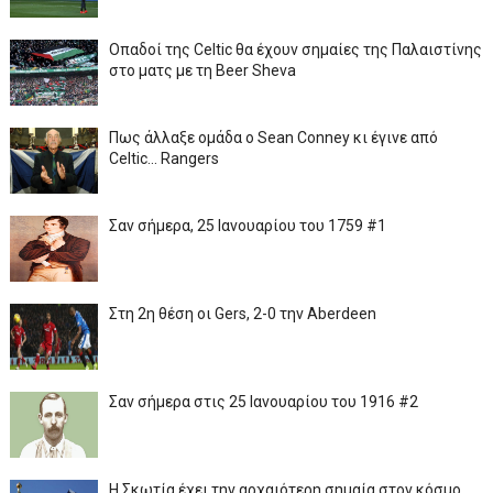
Οπαδοί της Celtic θα έχουν σημαίες της Παλαιστίνης
στο ματς με τη Beer Sheva
Πως άλλαξε ομάδα ο Sean Conney κι έγινε από
Celtic... Rangers
Σαν σήμερα, 25 Ιανουαρίου του 1759 #1
Στη 2η θέση οι Gers, 2-0 την Aberdeen
Σαν σήμερα στις 25 Ιανουαρίου του 1916 #2
Η Σκωτία έχει την αρχαιότερη σημαία στον κόσμο