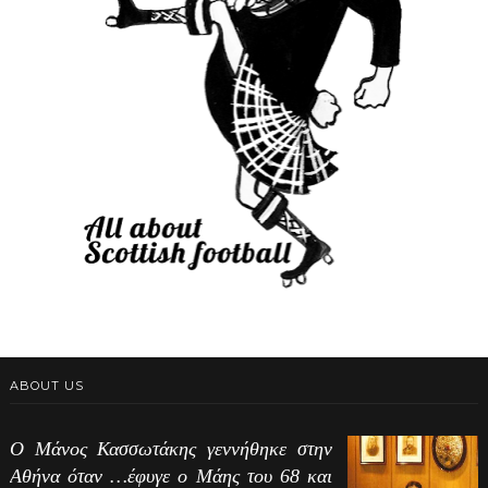
ABOUT US
Ο Μάνος Κασσωτάκης γεννήθηκε στην
Αθήνα όταν …έφυγε ο Μάης του 68 και