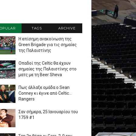
OPULAR
TAGS
ARCHIVE
Η επίσημη ανακοίνωση της
Green Brigade για τις σημαίες
της Παλαιστίνης
Οπαδοί της Celtic θα έχουν
σημαίες της Παλαιστίνης στο
ματς με τη Beer Sheva
Πως άλλαξε ομάδα ο Sean
Conney κι έγινε από Celtic...
Rangers
Σαν σήμερα, 25 Ιανουαρίου του
1759 #1