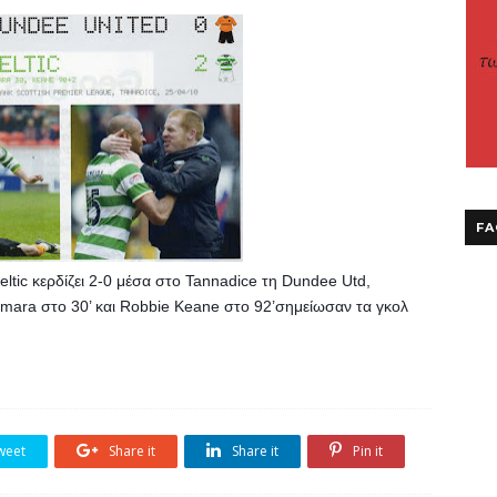
FA
ltic κερδίζει 2-0 μέσα στο Tannadice τη Dundee Utd, 
mara στο 30’ και Robbie Keane στο 92’σημείωσαν τα γκολ 
weet
Share it
Share it
Pin it