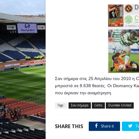
Σαν σήμερα στις 25 Απριλίου του 2010 η Ce
μπροστά σε 8.638 θεατές. Οι Diomancy Ka
που έκριναν την αναμέτρηση.
Tags :
Σαν σήμερα
Celtic
Dundee United
SHARE THIS
Share it
T