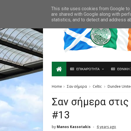
Ο,ΤΙ ΑΦΟΡΑ ΤΗ ΣΚΩΤΙΑ ΘΑ ΤΟ ΒΡΕΙΣ ΜΟΝΟ ΕΔΩ...
This site uses cookies from Google to d
are shared with Google along with perf
statistics, and to detect and address a
ΕΠΙΚΑΙΡΟΤΗΤΑ
ΕΘΝΙΚΗ 
Home
Σαν σήμερα
Celtic
Dundee Unite
Σαν σήμερα στις
#13
by
Manos Kassotakis
6 years ago