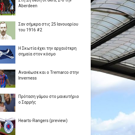
Στη 2η θέση οι Gers, 2-0 την
Aberdeen
Σαν σήμερα στις 25 Ιανουαρίου
του 1916 #2
Η Σκωτία έχει την αρχαιότερη
σημαία στον κόσμο
Ανανέωσε και ο Tremarco στην
Inverness
Πρόταση γάμου στο μαιευτήριο
ο Σαρρής
Hearts-Rangers (preview)