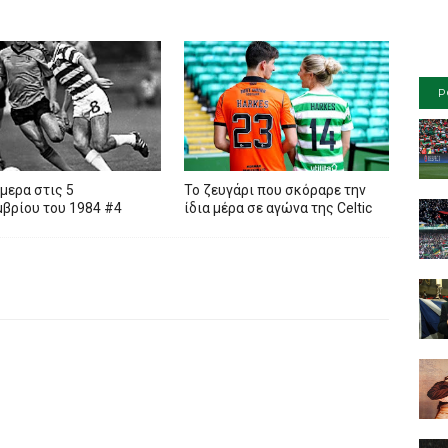
P
μερα στις 5
To ζευγάρι που σκόραρε την
βρίου του 1984 #4
ίδια μέρα σε αγώνα της Celtic