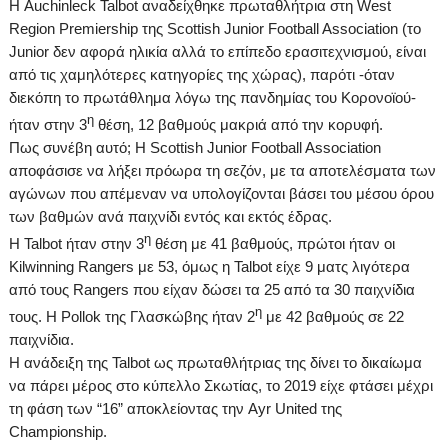
Η
Auchinleck
Talbot
αναδείχθηκε πρωταθλήτρια στη
West
Region
Premiership
της
Scottish
Junior
Football
Association
(το
Junior
δεν αφορά ηλικία αλλά το επίπεδο ερασιτεχνισμού, είναι
από τις χαμηλότερες κατηγορίες της χώρας), παρότι -όταν
διεκόπη το πρωτάθλημα λόγω της πανδημίας του Κορονοϊού-
η
ήταν στην 3
θέση, 12 βαθμούς μακριά από την κορυφή.
Πως συνέβη αυτό; Η
Scottish
Junior
Football
Association
αποφάσισε να λήξει πρόωρα τη σεζόν, με τα αποτελέσματα των
αγώνων που απέμεναν να υπολογίζονται βάσει του μέσου όρου
των βαθμών ανά παιχνίδι εντός και εκτός έδρας.
η
Η
Talbot
ήταν στην 3
θέση με 41 βαθμούς, πρώτοι ήταν οι
Kilwinning Rangers με 53, όμως η
Talbot
είχε 9 ματς λιγότερα
από τους
Rangers
που είχαν δώσει τα 25 από τα 30 παιχνίδια
η
τους. Η Pollok της Γλασκώβης ήταν 2
με 42 βαθμούς σε 22
παιχνίδια.
Η ανάδειξη της
Talbot
ως πρωταθλήτριας της δίνει το δικαίωμα
να πάρει μέρος στο κύπελλο Σκωτίας, το 2019 είχε φτάσει μέχρι
τη φάση των “16” αποκλείοντας την
Ayr
United
της
Championship
.