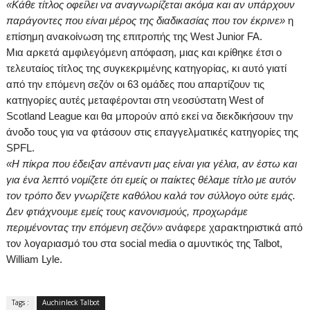
«Κάθε τίτλος οφείλει να αναγνωρίζεται ακόμα και αν υπάρχουν
παράγοντες που είναι μέρος της διαδικασίας που τον έκρινε»
η
επίσημη ανακοίνωση της επιτροπής της
West
Junior
FA
.
Μια αρκετά αμφιλεγόμενη απόφαση, μιας και κρίθηκε έτσι ο
τελευταίος τίτλος της συγκεκριμένης κατηγορίας, κι αυτό γιατί
από την επόμενη σεζόν οι 63 ομάδες που απαρτίζουν τις
κατηγορίες αυτές μεταφέρονται στη νεοσύστατη
West
of
Scotland
League
και θα μπορούν από εκεί να διεκδικήσουν την
άνοδο τους για να φτάσουν στις επαγγελματικές κατηγορίες της
SPFL
.
«Η πίκρα που έδειξαν απέναντι μας είναι για γέλια, αν έστω και
για ένα λεπτό νομίζετε ότι εμείς οι παίκτες θέλαμε τίτλο με αυτόν
τον τρόπο δεν γνωρίζετε καθόλου καλά τον σύλλογο ούτε εμάς.
Δεν φτιάχνουμε εμείς τους κανονισμούς, προχωράμε
περιμένοντας την επόμενη σεζόν»
ανάφερε
χαρακτηριστικά από
τον λογαριασμό του στα
social
media
ο αμυντικός της
Talbot
,
William
Lyle
.
Tags :
Auchinleck Talbot