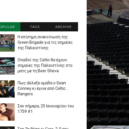
OPULAR
TAGS
ARCHIVE
Η επίσημη ανακοίνωση της
Green Brigade για τις σημαίες
της Παλαιστίνης
Οπαδοί της Celtic θα έχουν
σημαίες της Παλαιστίνης στο
ματς με τη Beer Sheva
Πως άλλαξε ομάδα ο Sean
Conney κι έγινε από Celtic...
Rangers
Σαν σήμερα, 25 Ιανουαρίου του
1759 #1