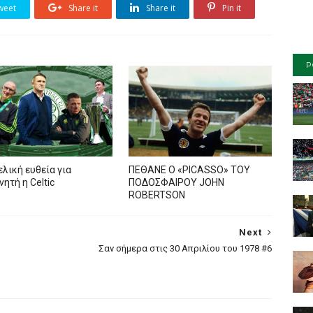
weet
Share it
Share it
Pin it
P
ελική ευθεία για
ΠΕΘΑΝΕ Ο «PICASSO» TOY
ητή η Celtic
ΠΟΔΟΣΦΑΙΡΟΥ JOHN
ROBERTSON
Next
Σαν σήμερα στις 30 Απριλίου του 1978 #6