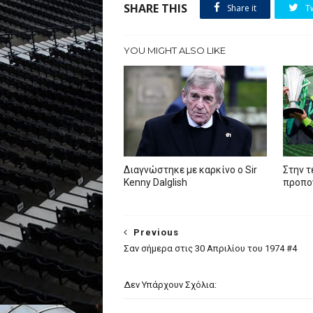
SHARE THIS
Share it
T
YOU MIGHT ALSO LIKE
Διαγνώστηκε με καρκίνο ο Sir
Στην τ
Kenny Dalglish
προπον
Previous
Σαν σήμερα στις 30 Απριλίου του 1974 #4
Δεν Υπάρχουν Σχόλια: