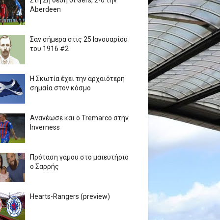
Στη 2η θέση οι Gers, 2-0 την
Aberdeen
Σαν σήμερα στις 25 Ιανουαρίου
του 1916 #2
Η Σκωτία έχει την αρχαιότερη
σημαία στον κόσμο
Ανανέωσε και ο Tremarco στην
Inverness
Πρόταση γάμου στο μαιευτήριο
ο Σαρρής
Hearts-Rangers (preview)