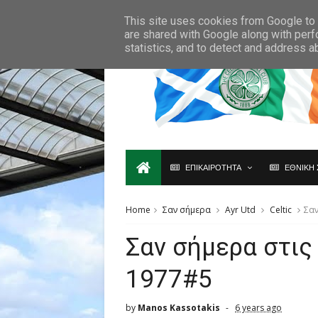
Ο,ΤΙ ΑΦΟΡΑ ΤΗ ΣΚΩΤΙΑ ΘΑ ΤΟ ΒΡΕΙΣ ΜΟΝΟ ΕΔΩ...
This site uses cookies from Google to d
are shared with Google along with perf
statistics, and to detect and address a
ΕΠΙΚΑΙΡΟΤΗΤΑ
ΕΘΝΙΚΗ 
Home
Σαν σήμερα
Ayr Utd
Celtic
Σαν
Σαν σήμερα στις
1977#5
by
Manos Kassotakis
6 years ago