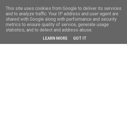
This site uses cookies from Google to deliver its services
and to analyze traffic. Your IP address and user-agent are
shared with Google along with performance and security
metrics to ensure quality of service, generate usage
statistics, and to detect and address abuse.
LEARN MORE
GOT IT