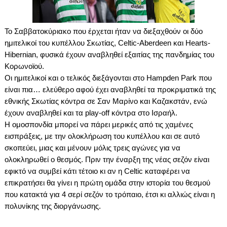
Το Σαββατοκύριακο που έρχεται ήταν να διεξαχθούν οι δύο
ημιτελικοί του κυπέλλου Σκωτίας,
Celtic
-
Aberdeen
και
Hearts
-
Hibernian
, φυσικά έχουν αναβληθεί εξαιτίας της πανδημίας του
Κορωνοϊού.
Οι ημιτελικοί και ο τελικός διεξάγονται στο
Hampden
Park
που
είναι πια… ελεύθερο αφού έχει αναβληθεί τα προκριματικά της
εθνικής Σκωτίας κόντρα σε Σαν Μαρίνο και Καζακστάν, ενώ
έχουν αναβληθεί και τα
play
-
off
κόντρα στο Ισραήλ.
Η ομοσπονδία μπορεί να πάρει μερικές από τις χαμένες
εισπράξεις, με την ολοκλήρωση του κυπέλλου και σε αυτό
σκοπεύει, μιας και μένουν μόλις τρεις αγώνες για να
ολοκληρωθεί ο θεσμός. Πριν την έναρξη της νέας σεζόν είναι
εφικτό να συμβεί κάτι τέτοιο κι αν η
Celtic
καταφέρει να
επικρατήσει θα γίνει η πρώτη ομάδα στην ιστορία του θεσμού
που κατακτά για 4 σερί σεζόν το τρόπαιο, έτσι κι αλλιώς είναι η
πολυνίκης της διοργάνωσης.