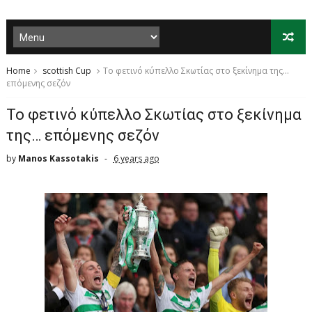
Home
scottish Cup
To φετινό κύπελλο Σκωτίας στο ξεκίνημα της…
επόμενης σεζόν
To φετινό κύπελλο Σκωτίας στο ξεκίνημα
της… επόμενης σεζόν
by
Manos Kassotakis
6 years ago