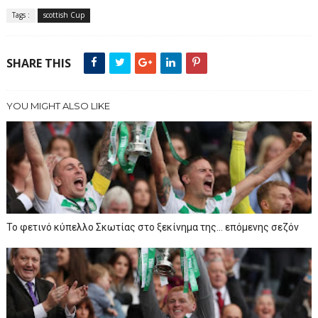
Tags :
scottish Cup
SHARE THIS
YOU MIGHT ALSO LIKE
To φετινό κύπελλο Σκωτίας στο ξεκίνημα της… επόμενης σεζόν