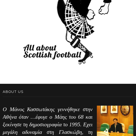
ABOUT US
Ο Μάνος Κασσωτάκης γεννήθηκε στην
Αθήνα όταν …έφυγε ο Μάης του 68 και
ξεκίνησε τη δημοσιογραφία το 1995. Εχει
μεγάλη αδυναμία στη Γλασκώβη, τη