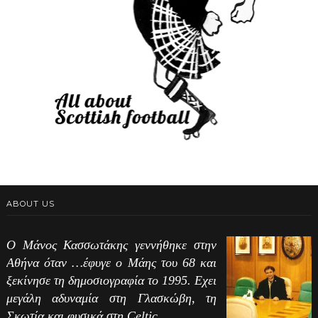
ABOUT US
Ο Μάνος Κασσωτάκης γεννήθηκε στην
Αθήνα όταν …έφυγε ο Μάης του 68 και
ξεκίνησε τη δημοσιογραφία το 1995. Εχει
μεγάλη αδυναμία στη Γλασκώβη, τη
Σκωτία και φυσικά στη Celtic.