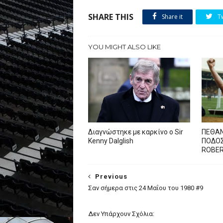
SHARE THIS
Share it
T
YOU MIGHT ALSO LIKE
Διαγνώστηκε με καρκίνο ο Sir
ΠΕΘΑΝ
Kenny Dalglish
ΠΟΔΟΣ
ROBE
Previous
Σαν σήμερα στις 24 Μαΐου του 1980 #9
Δεν Υπάρχουν Σχόλια: