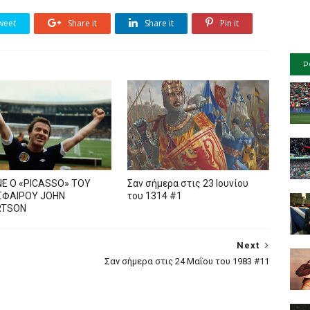
weet
Share it
Share it
Pin it
P
Ε Ο «PICASSO» TOY
Σαν σήμερα στις 23 Ιουνίου
ΦΑΙΡΟΥ JOHN
του 1314 #1
RTSON
Next
Σαν σήμερα στις 24 Μαΐου του 1983 #11