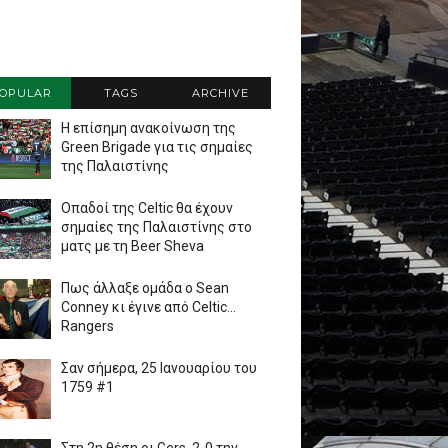
OPULAR
TAGS
ARCHIVE
Η επίσημη ανακοίνωση της
Green Brigade για τις σημαίες
της Παλαιστίνης
Οπαδοί της Celtic θα έχουν
σημαίες της Παλαιστίνης στο
ματς με τη Beer Sheva
Πως άλλαξε ομάδα ο Sean
Conney κι έγινε από Celtic...
Rangers
Σαν σήμερα, 25 Ιανουαρίου του
1759 #1