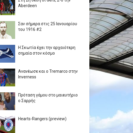
Στη 2η θέση οι Gers, 2-0 την
Aberdeen
Σαν σήμερα στις 25 Ιανουαρίου
του 1916 #2
Η Σκωτία έχει την αρχαιότερη
σημαία στον κόσμο
Ανανέωσε και ο Tremarco στην
Inverness
Πρόταση γάμου στο μαιευτήριο
ο Σαρρής
Hearts-Rangers (preview)