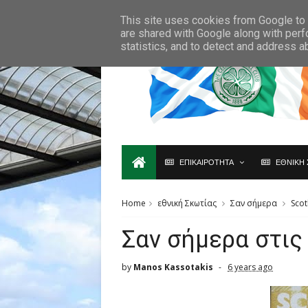
Ο,ΤΙ ΑΦΟΡΑ ΤΗ ΣΚΩΤΙΑ ΘΑ ΤΟ ΒΡΕΙΣ ΜΟΝΟ ΕΔΩ...
This site uses cookies from Google to d
are shared with Google along with perf
statistics, and to detect and address a
ΕΠΙΚΑΙΡΟΤΗΤΑ
ΕΘΝΙΚΗ 
Home
εθνική Σκωτίας
Σαν σήμερα
Scot
Σαν σήμερα στις
by
Manos Kassotakis
6 years ago