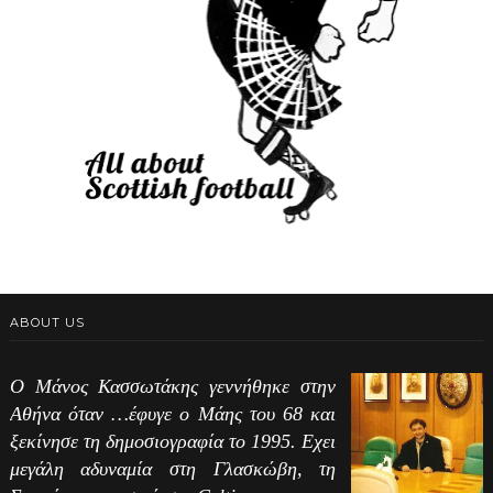
ABOUT US
Ο Μάνος Κασσωτάκης γεννήθηκε στην
Αθήνα όταν …έφυγε ο Μάης του 68 και
ξεκίνησε τη δημοσιογραφία το 1995. Εχει
μεγάλη αδυναμία στη Γλασκώβη, τη