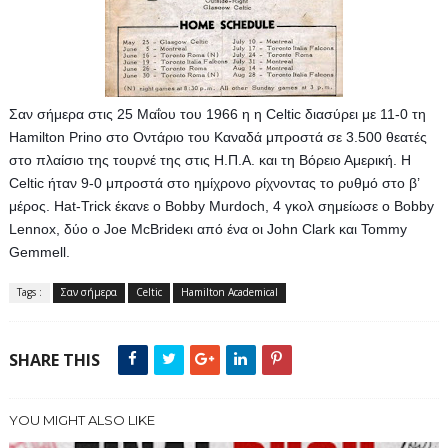
Σαν σήμερα στις 25 Μαΐου του 1966 η η Celtic διασύρει με 11-0 τη 
Hamilton Prino στο Οντάριο του Καναδά μπροστά σε 3.500 θεατές 
στο πλαίσιο της τουρνέ της στις H.Π.Α. και τη Βόρειο Αμερική. Η 
Celtic ήταν 9-0 μπροστά στο ημίχρονο ρίχνοντας το ρυθμό στο β’ 
μέρος. Hat-Trick έκανε ο Bobby Murdoch, 4 γκολ σημείωσε ο Bobby 
Lennox, δύο ο Joe McBrideκι από ένα οι John Clark και Tommy 
Gemmell.
Tags :
Σαν σήμερα
Celtic
Hamilton Academical
SHARE THIS
YOU MIGHT ALSO LIKE