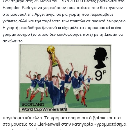
Σαν σήμερα στις 25 Μαΐου του 1978 30.000 θεατές βρίσκονται στο 
Hampden Park για να χαιρετήσουν τους παίκτες που θα πήγαιναν 
στο μουντιάλ της Αργεντινής, σε μια γιορτή που περιλάμβανε 
γκάιντες αλλά και την παρέλαση των παικτών σε ανοικτό λεωφορείο. 
Η γιορτή μεταδόθηκε ζωντανά κι είχε μάλιστα παρουσιαστεί κι ένα 
γραμματόσημο (το οποίο δεν κυκλοφόρησε ποτέ) με τη Σκωτία να 
σηκώνει το 
παγκόσμιο κύπελλο. Το γραμματόσημο αυτό βρίσκεται πια
στο μουσείο του Clerkenwell στην κατηγορία «γραμματόσημα