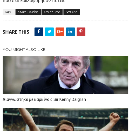
που δεν κυκλοφόρησαν ποτέ».
Tags :
εθνική Σκωτίας
Σαν σήμερα
Scotland
SHARE THIS
YOU MIGHT ALSO LIKE
Διαγνώστηκε με καρκίνο ο Sir Kenny Dalglish