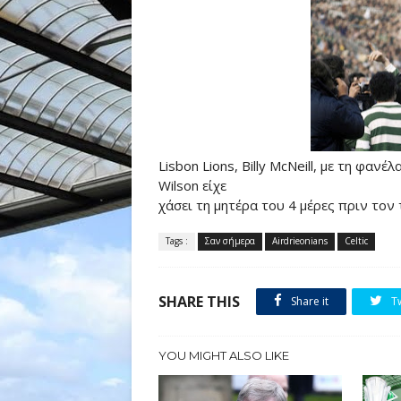
Lisbon Lions, Billy McNeill, με τη φανέ
Wilson είχε
χάσει τη μητέρα του 4 μέρες πριν τον 
Tags :
Σαν σήμερα
Airdrieonians
Celtic
SHARE THIS
Share it
T
YOU MIGHT ALSO LIKE