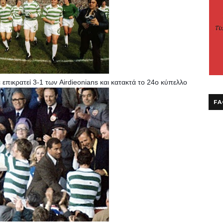
 επικρατεί 3-1 των Airdieonians και κατακτά το 24ο κύπελλο 
FA