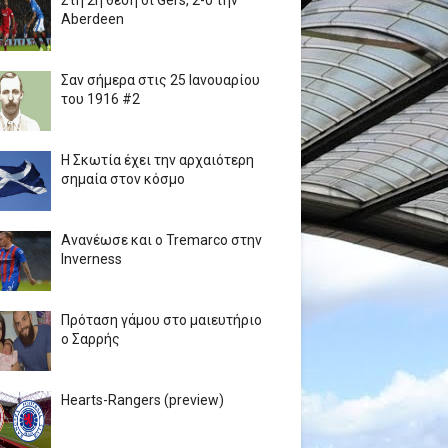
Στη 2η θέση οι Gers, 2-0 την
Aberdeen
Σαν σήμερα στις 25 Ιανουαρίου
του 1916 #2
Η Σκωτία έχει την αρχαιότερη
σημαία στον κόσμο
Ανανέωσε και ο Tremarco στην
Inverness
Πρόταση γάμου στο μαιευτήριο
ο Σαρρής
Hearts-Rangers (preview)