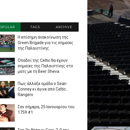
OPULAR
TAGS
ARCHIVE
Η επίσημη ανακοίνωση της
Green Brigade για τις σημαίες
της Παλαιστίνης
Οπαδοί της Celtic θα έχουν
σημαίες της Παλαιστίνης στο
ματς με τη Beer Sheva
Πως άλλαξε ομάδα ο Sean
Conney κι έγινε από Celtic...
Rangers
Σαν σήμερα, 25 Ιανουαρίου του
1759 #1