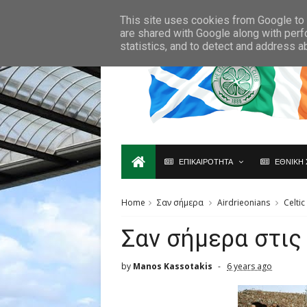
Ο,ΤΙ ΑΦΟΡΑ ΤΗ ΣΚΩΤΙΑ ΘΑ ΤΟ ΒΡΕΙΣ ΜΟΝΟ ΕΔΩ...
This site uses cookies from Google to d
are shared with Google along with perf
statistics, and to detect and address a
ΕΠΙΚΑΙΡΟΤΗΤΑ
ΕΘΝΙΚΗ 
Home
Σαν σήμερα
Airdrieonians
Celtic
Σαν σήμερα στις
by
Manos Kassotakis
6 years ago