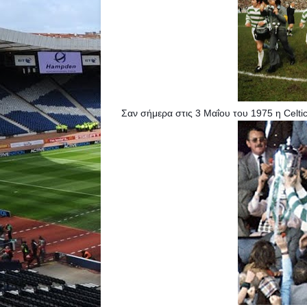
Σαν σήμερα στις 3 Μαΐου του 1975 η Celtic