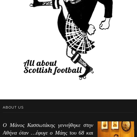
ABOUT US
Ο Μάνος Κασσωτάκης γεννήθηκε στην
Αθήνα όταν …έφυγε ο Μάης του 68 και