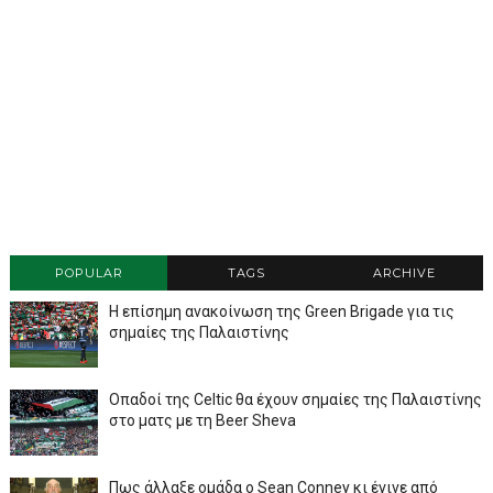
POPULAR
TAGS
ARCHIVE
Η επίσημη ανακοίνωση της Green Brigade για τις
σημαίες της Παλαιστίνης
Οπαδοί της Celtic θα έχουν σημαίες της Παλαιστίνης
στο ματς με τη Beer Sheva
Πως άλλαξε ομάδα ο Sean Conney κι έγινε από