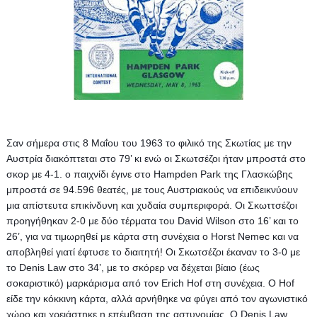
Σαν σήμερα στις 8 Μαΐου του 1963 το φιλικό της Σκωτίας με την 
Αυστρία διακόπτεται στο 79’ κι ενώ οι Σκωτσέζοι ήταν μπροστά στο 
σκορ με 4-1. 
ο παιχνίδι έγινε στο Hampden Park της Γλασκώβης 
μπροστά σε 94.596 θεατές, με τους Αυστριακούς να επιδεικνύουν 
μια απίστευτα επικίνδυνη και χυδαία συμπεριφορά. 
Οι Σκωττσέζοι 
προηγήθηκαν 2-0 με δύο τέρματα του David Wilson στο 16’ και το 
26’, για να τιμωρηθεί με κάρτα στη συνέχεια ο Horst Nemec και να 
αποβληθεί γιατί έφτυσε το διαιτητή! Οι Σκωτσέζοι έκαναν το 3-0 με 
το Denis Law στο 34’, με το σκόρερ να δέχεται βίαιο (έως 
σοκαριστικό) μαρκάρισμα από τον Erich Hof στη συνέχεια. Ο Hof 
είδε την κόκκινη κάρτα, αλλά αρνήθηκε να φύγει από τον αγωνιστικό 
χώρο και χρειάστηκε η επέμβαση της αστυνομίας. Ο Denis Law 