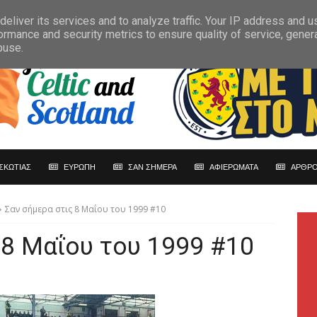
eliver its services and to analyze traffic. Your IP address and 
ormance and security metrics to ensure quality of service, gene
buse.
ΣΚΩΤΙΑΣ
ΕΥΡΩΠΗ
ΣΑΝ ΣΗΜΕΡΑ
ΑΦΙΕΡΩΜΑΤΑ
ΑΡΘΡΟ
Σαν σήμερα στις 8 Μαΐου του 1999 #10
 8 Μαΐου του 1999 #10