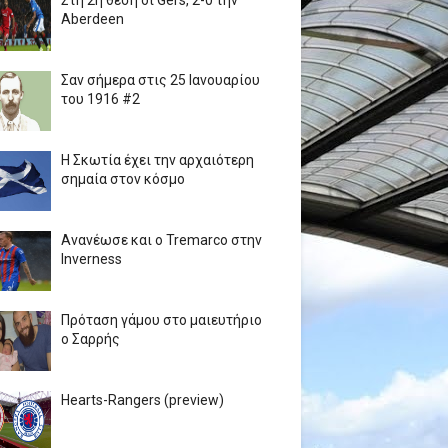
Στη 2η θέση οι Gers, 2-0 την
Aberdeen
Σαν σήμερα στις 25 Ιανουαρίου
του 1916 #2
Η Σκωτία έχει την αρχαιότερη
σημαία στον κόσμο
Ανανέωσε και ο Tremarco στην
Inverness
Πρόταση γάμου στο μαιευτήριο
ο Σαρρής
Hearts-Rangers (preview)