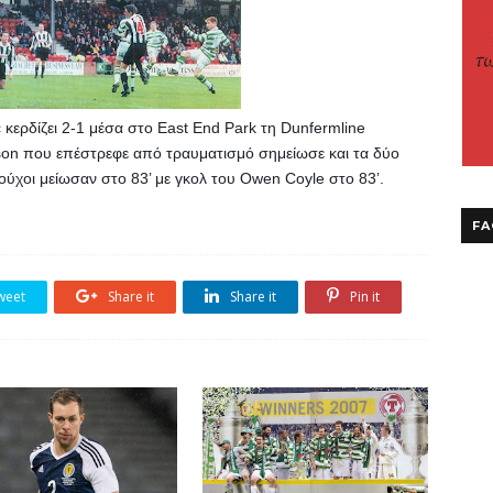
 κερδίζει 2-1 μέσα στο East End Park τη Dunfermline 
on που επέστρεφε από τραυματισμό σημείωσε και τα δύο 
δούχοι μείωσαν στο 83’ με γκολ του Owen Coyle στο 83’.
FA
weet
Share it
Share it
Pin it