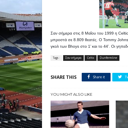
Σαν σήμερα στις 8 Μαΐου του 1999 η Celtic
μπροστά σε 8.809 θεατές. Ο Tommy Johns
γκολ των Bhoys στο 1’ και το 44’. Οι γηπε
Tags :
Σαν σήμερα
Celtic
Dunfermline
SHARE THIS
Share it
T
YOU MIGHT ALSO LIKE