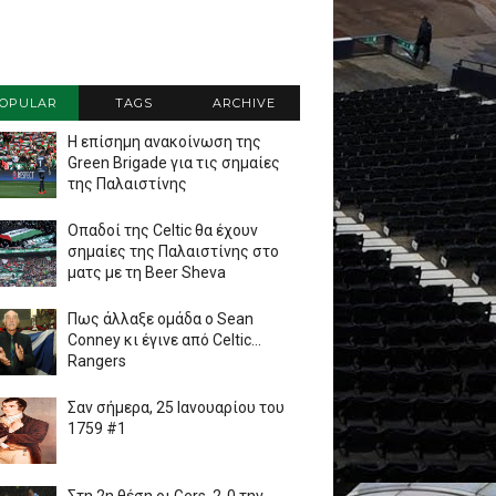
OPULAR
TAGS
ARCHIVE
Η επίσημη ανακοίνωση της
Green Brigade για τις σημαίες
της Παλαιστίνης
Οπαδοί της Celtic θα έχουν
σημαίες της Παλαιστίνης στο
ματς με τη Beer Sheva
Πως άλλαξε ομάδα ο Sean
Conney κι έγινε από Celtic...
Rangers
Σαν σήμερα, 25 Ιανουαρίου του
1759 #1