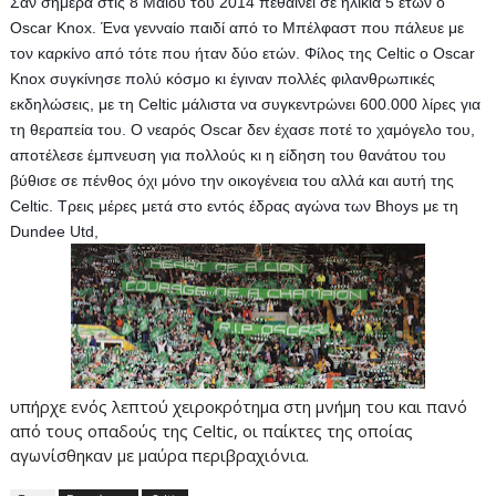
Σαν σήμερα στις 8 Μαΐου του 2014 πεθαίνει σε ηλικία 5 ετών ο 
Oscar Knox. Ένα γενναίο παιδί από το Μπέλφαστ που πάλευε με 
τον καρκίνο από τότε που ήταν δύο ετών. Φίλος της Celtic ο Oscar 
Knox συγκίνησε πολύ κόσμο κι έγιναν πολλές φιλανθρωπικές 
εκδηλώσεις, με τη Celtic μάλιστα να συγκεντρώνει 600.000 λίρες για 
τη θεραπεία του. Ο νεαρός Oscar δεν έχασε ποτέ το χαμόγελο του, 
αποτέλεσε έμπνευση για πολλούς κι η είδηση του θανάτου του 
βύθισε σε πένθος όχι μόνο την οικογένεια του αλλά και αυτή της 
Celtic. Tρεις μέρες μετά στο εντός έδρας αγώνα των Bhoys με τη 
Dundee Utd, 
υπήρχε ενός λεπτού χειροκρότημα στη μνήμη του και πανό
από τους οπαδούς της Celtic, οι παίκτες της οποίας
αγωνίσθηκαν με μαύρα περιβραχιόνια.