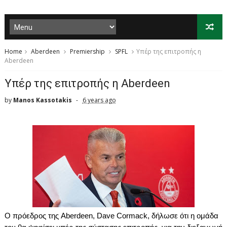
Home
Aberdeen
Premiership
SPFL
Yπέρ της επιτροπής η
Aberdeen
Yπέρ της επιτροπής η Aberdeen
by
Manos Kassotakis
6 years ago
Ο πρόεδρος της
Aberdeen
,
Dave Cormack, δήλωσε ότι η ομάδα