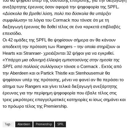
του θα ψηφίσει υπέρ της σύστασης επιτροπής, για την διεξαγωγή
ανεξάρτητης έρευνας όσον αφορά την ψηφοφορία της
SPFL
.
«Δύσκολα θα βρεθεί λύση, πολύ πιο δύσκολα θα υπάρξει
συμφιλίωση»
τα λόγια του
Cormack
που τόνισε ότι με τη
διεξαγωγή έρευνας θα δοθεί τέλος σε ένα «αρκετά επιβλαβές
επεισόδιο.
Οι 42 ομάδες της
SPFL
θα ψηφίσουν σήμερα αν θα κάνουν
αποδεκτή την πρόταση των
Rangers
– την οποία στηρίζουν οι
Hearts
και
Stranraer
- χρειάζονται 32 ψήφοι για να εγκριθεί.
«Υπάρχει μια οδυνηρή έλλειψη εμπιστοσύνης στην ηγεσία της
SPFL
από πολλούς συλλόγους»
τόνισε ο
Cormack
. Εκτός από
την
Aberdeen
και οι
Partick
Thistle
και
Stenhousemuir
θα
ψηφίσουν υπέρ της πρότασης, μένει να φανεί αν θα περάσει το
αίτημα των
Rangers
και γίνει τελικά διεξαγωγή ανεξάρτητης
έρευνας για την περίφημη ψηφοφορία που έβαλε τέλος στις
τρεις μικρότερες επαγγελματικές κατηγορίες κι ίσως σημάνει και
το πρόωρο τέλος της
Premiership
.
Tags :
Aberdeen
Premiership
SPFL